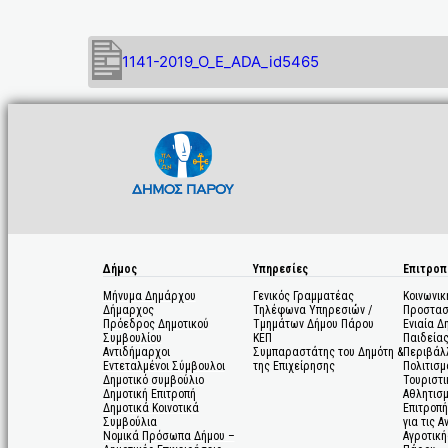
1141-2019_O_E_ADA_id5465
Δήμος
Υπηρεσίες
Επιτροπ
Μήνυμα Δημάρχου
Γενικός Γραμματέας
Κοινωνικ
Δήμαρχος
Τηλέφωνα Υπηρεσιών /
Προστασ
Πρόεδρος Δημοτικού
Τμημάτων Δήμου Πάρου
Ενιαία Δ
Συμβουλίου
ΚΕΠ
Παιδεία
Αντιδήμαρχοι
Συμπαραστάτης του Δημότη &
Περιβάλ
Εντεταλμένοι Σύμβουλοι
της Επιχείρησης
Πολιτισμ
Δημοτικό συμβούλιο
Τουριστι
Δημοτική Επιτροπή
Αθλητισ
Δημοτικά Κοινοτικά
Επιτροπή
Συμβούλια
για τις 
Νομικά Πρόσωπα Δήμου –
Αγροτική