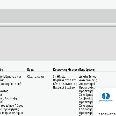
ές
Έργα
Κοινωνική Μέριμνα
Ενημέρωση
ής Μέριμνας και
Όλα τα έργα
3η Ηλικία
Δελτία Τύπου
ίας
Βοήθεια στο Σπίτι
Ανακοινώσεις
ημοτική Επιτροπή
Κέντρο Κοινότητας
Διαγωνισμοί
ς
Παιδικοί Σταθμοι
Προκηρύξεις
λοντος
Προσκλήσεις σε
ού
Συνεδριάσεις Δημοτικού
κής Ανάπτυξης
Συμβουλίου
μού
Προσκλήσεις σε
 του Δήμου Πάρου
Συνεδριάσεις Δημοτικής
Ανεμογεννήτριες
Επιτροπής
ς Μέριμνας Δήμου
Προσκλήσεις σε
Χρησιμοποι