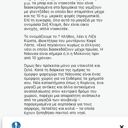
μ.μ. τα μπαρ και οι ντισκοτέκ που είναι
διασκορπισμένα στα δρομάκια της γεμίζουν
με γλεντζέδες οι οποίοι δεν σταματάνε μέχρι
και τις 10 π.μ. μερικές φορές (πραγματικά).
Επί τη ευκαιρία, όλα αυτά τα μαγαζιά με την
ονομασία Σεξ Κλαμπ, δεν είναι οίκοι
ανοχής, απλά ντισκοτέκ.
Το ονομάζουμε το ? πλήθος, λέει η Λίζα
Κώστα, ιδιοκτήτρια του μοντέρνου Καφέ
Λάττε. «Εκεί πηγαίνουν κυρίως οι έλληνες
νέοι οι οποίοι διασκεδάζουν μέχρι πρωίας. Η
Νάουσα είναι σήμερα ό,τι η Μύκονος πριν
από 10 χρόνια».
Όμως δεν πρόκειται μόνο για ντεκολτέ και
ζελέ. Κατά τη διάρκεια της ημέρας το
όμορφο ψαροχώρι της Νάουσας είναι ένας
όμορφος χώρος για να ξοδέψεις τα χρήματά
σου. Νέα καταστήματα όπως η Κορίννα, ένα
μαγαζί με αντίκες και άλλα αντικείμενα
αναπαλαίωσης στον κεντρικό δρόμο του
χωριού, παρέχει μια απαραίτητη ανάπαυλα
από τα μαγαζιά των σουβενίρ –
παραγεμισμένα με σορτσάκια για τους
σέρφερς, πετσέτες και κολιέ – τα οποία
έχουν ξεπηδήσει παντού στο νησί.
Για το ακριβώς αντίθετο άκρο, στο μέσον
του νησιού βρίσκεται το αρχαίο λατομείο