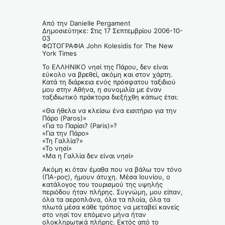
Από την Danielle Pergament
Δημοσιεύτηκε: Στις 17 Σεπτεμβρίου 2006-10-
03
ΦΩΤΟΓΡΑΦΙΑ John Kolesidis for The New
York Times
Το ΕΛΛΗΝΙΚΟ νησί της Πάρου, δεν είναι
εύκολο να βρεθεί, ακόμη και στον χάρτη.
Κατά τη διάρκεια ενός πρόσφατου ταξιδιού
μου στην Αθήνα, η συνομιλία με έναν
ταξιδιωτικό πράκτορα διεξήχθη κάπως έτσι:
«Θα ήθελα να κλείσω ένα εισιτήριο για την
Πάρο (Paros)»
«Για το Παρίσι? (Paris)»?
«Για την Πάρο»
«Τη Γαλλία?»
«Το νησί»
«Μα η Γαλλία δεν είναι νησί»
Ακόμη κι όταν έμαθα που να βάλω τον τόνο
(ΠΑ-ρος), ήμουν άτυχη. Μέσα Ιουνίου, ο
κατάλογος του τουρισμού της υψηλής
περιόδου ήταν πλήρης. Συγνώμη, μου είπαν,
όλα τα αεροπλάνα, όλα τα πλοία, όλα τα
πλωτά μέσα κάθε τρόπος να μεταβεί κανείς
στο νησί τον επόμενο μήνα ήταν
ολοκληρωτικά πλήρης. Εκτός από το