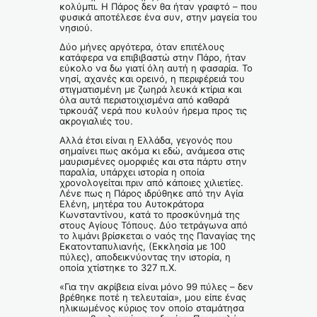
κολύμπι. Η Πάρος δεν θα ήταν γραφτό – που
φυσικά αποτέλεσε ένα συν, στην μαγεία του
νησιού.
Δύο μήνες αργότερα, όταν επιτέλους
κατάφερα να επιβιβαστώ στην Πάρο, ήταν
εύκολο να δω γιατί όλη αυτή η φασαρία. Το
νησί, αχανές και ορεινό, η περιφέρειά του
στιγματισμένη με ζωηρά λευκά κτίρια και
όλα αυτά περιστοιχισμένα από καθαρά
τιρκουάζ νερά που κυλούν ήρεμα προς τις
ακρογιαλιές του.
Αλλά έτσι είναι η Ελλάδα, γεγονός που
σημαίνει πως ακόμα κι εδώ, ανάμεσα στις
μαυρισμένες ομορφιές και στα πάρτυ στην
παραλία, υπάρχει ιστορία η οποία
χρονολογείται πριν από κάποιες χιλιετίες.
Λένε πως η Πάρος ιδρύθηκε από την Αγία
Ελένη, μητέρα του Αυτοκράτορα
Κωνσταντίνου, κατά το προσκύνημά της
στους Αγίους Τόπους. Δύο τετράγωνα από
το λιμάνι βρίσκεται ο ναός της Παναγίας της
Εκατονταπυλιανής, (Εκκλησία με 100
πύλες), αποδεικνύοντας την ιστορία, η
οποία χτίστηκε το 327 π.Χ.
«Για την ακρίβεια είναι μόνο 99 πύλες – δεν
βρέθηκε ποτέ η τελευταία», μου είπε ένας
ηλικιωμένος κύριος τον οποίο σταμάτησα