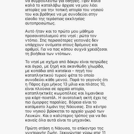
να συμβουλευτώ για οδηγίες. Πριν καλά
καλά το καταλάβω άρχισε να μου λέει
ιστορίες για την τοπική ιστορία του νησιού
του και βρέθηκε να με συνοδεύει στην
είσοδο της τεράστιας εκκλησίας
αυτοπροσώπως.
Αυτό ήταν και το πρώτο μου μάθημα
προσανατολισμού στο νησί : ρώτα τον
ντόπιο. Στις περισσότερες γειτονιές δεν
υπάρχουν ονόματα στους δρόμους και
αριθμοί. Για να πας κάπου συχνά χρειάζεσαι
τη βοήθεια των ντόπιων.
Το νησί με σχήμα από δάκρυ είναι πετρώδες
και άγριο, με ξηρή και ακανθώδη χλωρίδα,
με κοπάδια από κατσίκια – πηγή του
καταπληκτικού τυριού φέτα το οποίο
συνοδεύει κάθε μενού. Παρά το γεγονός ότι
η Πάρος έχει μήκος 13 μίλια και πλάτος 10,
είναι πλούσια σε αρχαία ιστορία,
καταπληκτικές κωμοπόλεις και λιμανάκια
για κάρτ-ποστάλ. Η ανατολική ακτή έχει τις
πιο όμορφες παραλίες. Βόρεια είναι το
κατάμεστο λιμάνι της Νάουσας. Στο κέντρο
του νησιού βρίσκεται το αρχαίο χωριό των
Λευκών. Και ο καλύτερος τρόπος για να δει
κανείς όλα αυτά είναι το μηχανάκι.
Πρώτη στάση η Νάουσα, το επίκεντρο της
νυχτερινής ζωής. Ξεκινώντας γύρω στις 11