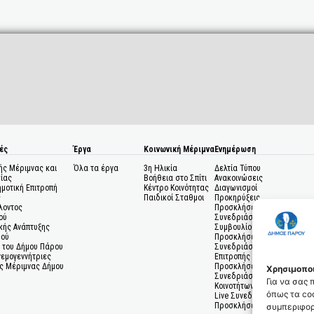
ές
Έργα
Κοινωνική Μέριμνα
Ενημέρωση
ής Μέριμνας και
Όλα τα έργα
3η Ηλικία
Δελτία Τύπου
ίας
Βοήθεια στο Σπίτι
Ανακοινώσεις
ημοτική Επιτροπή
Κέντρο Κοινότητας
Διαγωνισμοί
ς
Παιδικοί Σταθμοι
Προκηρύξεις
λοντος
Προσκλήσεις σε
ού
Συνεδριάσεις Δημοτικού
κής Ανάπτυξης
Συμβουλίου
μού
Προσκλήσεις σε
 του Δήμου Πάρου
Συνεδριάσεις Δημοτικής
Ανεμογεννήτριες
Επιτροπής
ς Μέριμνας Δήμου
Προσκλήσεις σε
Χρησιμοποι
Συνεδριάσεις Δημοτικών
Για να σας
Κοινοτήτων
όπως τα coo
Live Συνεδριάσεις
Προσκλήσεις Ενδιαφέροντο
συμπεριφορ