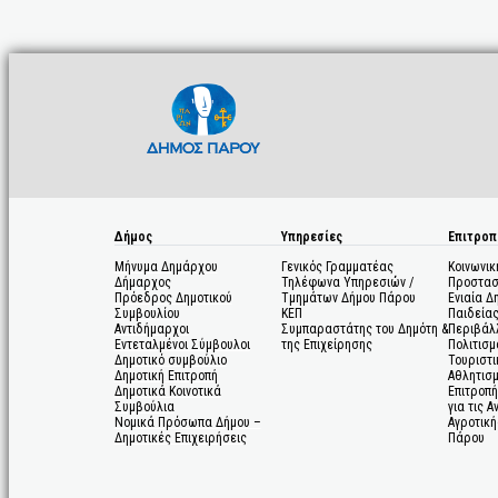
Δήμος
Υπηρεσίες
Επιτροπ
Μήνυμα Δημάρχου
Γενικός Γραμματέας
Κοινωνικ
Δήμαρχος
Τηλέφωνα Υπηρεσιών /
Προστασ
Πρόεδρος Δημοτικού
Τμημάτων Δήμου Πάρου
Ενιαία Δ
Συμβουλίου
ΚΕΠ
Παιδεία
Αντιδήμαρχοι
Συμπαραστάτης του Δημότη &
Περιβάλ
Εντεταλμένοι Σύμβουλοι
της Επιχείρησης
Πολιτισμ
Δημοτικό συμβούλιο
Τουριστι
Δημοτική Επιτροπή
Αθλητισ
Δημοτικά Κοινοτικά
Επιτροπή
Συμβούλια
για τις 
Νομικά Πρόσωπα Δήμου –
Αγροτική
Δημοτικές Επιχειρήσεις
Πάρου