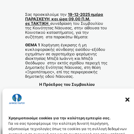
Σας προσκαλούμε την
19-12-2025 ημέρα
ΠΑΡΑΣΚΕΥΗ και ώρα 09.00 Π.Μ.
σε ΤΑΚΤΙΚΗ
συνεδρίαση του Συμβουλίου
της Κοινότητας Νάουσας, στην αίθουσα του
Κοινοτικού καταστήματος, για την
συζήτηση στα παρακάτω θέματα:
ΘΕΜΑ 1
Χορήγηση έγκρισης ή μη
κυκλοφοριακής σύνδεσης εισόδου-εξόδου
οχημάτων σε αγροτεμάχιο φερόμενης
ιδιοκτησίας Μπιζά Ιωάννη και Μπιζά
Θεόδωρου στην εκτός σχεδίου περιοχή της
Δημοτικής Ενότητας Νάουσας, στη θέση
«Ξηροπόταμος», επί της περιφερειακής
δημοτικής οδού Νάουσας.
Η Πρόεδρος του Συμβουλίου
της Κοινότητας Νάουσας
Μπαρμπαρίγου Αικατερίνη
Πρόσκληση Τακτικής Συνεδρίασης Δημοτικής
Κοινότητας Νάουσας στις 19-12-25
Λήψη
Χρησιμοποιούμε cookies για την καλύτερη εμπειρία σας.
Για να σας προσφέρουμε την καλύτερη δυνατή περιήγηση,
αξιοποιούμε τεχνολογίες όπως τα cookies για τη συλλογή δεδομένων