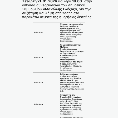
Τετάρτη 21-01-2026
και ώρα
19.00΄
στην
αίθουσα συνεδριάσεων του Δημοτικού
Συμβουλίου
«Μανώλης Γλέζος»
, για την
συζήτηση και λήψη απόφασης στα
παρακάτω θέματα της ημερήσιας διάταξης:
Έγκριση της τριμηνιαίας
έκθεσης εκτέλεσης
προϋπολογισμού του
Δήμου Πάρου για το Γ΄
ΘΕΜΑ 1ο:
τρίμηνο του οικονομικού
έτους 2025.
Εισηγητής:
Άγγελος Άγουρος,
Αντιδήμαρχος
Οικονομικών..
Γνωμοδότηση επί της
Μελέτης
Περιβαλλοντικών
Επιπτώσεων σχετικά με
το έργο «Χώρος
Αποθήκευσης και
ΘΕΜΑ 2ο:
Σταθμός
Μεταφόρτωσης
Αποβλήτων» του Δήμου
Πάρου.
Εισηγητής:
Χριστόδουλος Μαούνης,
Αντιδήμαρχος
Καθαριότητας.
Συζήτηση και Λήψη
απόφασης επί της
πρότασης της “
PAROS
MEDIA
GROUP
” για
ΘΕΜΑ 3ο:
ζωντανή μετάδοση των
συνεδριάσεων του Δ.Σ..
Εισηγήτρια: Ιφιγένεια
Χατζηγεωργίου, Πρόεδρος
Δ.Σ..
Έγκριση για την
Παραλαβή Εγγυημένης
Λειτουργίας Οχημάτων
μελετών 67/2020,
68/2020, 54/2021 της
ΘΕΜΑ 4ο:
Διεύθυνσης Τεχνικών
Υπηρεσιών.
Εισηγητής:
Χριστόδουλος Μαούνης,
Αντιδήμαρχος
Καθαριότητας.
Τροποποίηση απόφασης