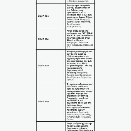
Ν. Μπιζάς, Δήμαρχος.
Συγκρότηση επιτροπής
για την εκμετάλλευση
της ξυλείας που
προέρχεται από το
κλάδεμα των δένδρων
ΘΕΜΑ 10ο:
κυριότητας Δήμου Πάρο,
έτους 2026.
Εισηγητής:
Χριστόδουλος Μαούνης,
Αντιδήμαρχος
Καθαριότητας.
Λήψη απόφασης επί
αιτήματος της “
ATHENIAN
YACHTS
” για τοποθέτηση
πλωτής εξέδρας στην
ΘΕΜΑ 11ο:
Αλυκή ν. Πάρου.
Εισηγήτρια: Ιφιγένεια
Χατζηγεωργίου, Πρόεδρος
Δ.Σ.
Έγκριση κυκλοφοριακής
σύνδεσης εισόδου –
εξόδου οχημάτων σε
αγροτεμάχιο στην εκτός
σχεδίου περιοχή της Δ.Κ.
Νάουσας, στη θέση
ΘΕΜΑ 12ο:
«Ξηροπόταμος», επί της
περιφερειακής
δημοτικής οδού
Νάουσας.
Εισηγητής:
Αναστάσιος Κασαπίδης,
Αντιδήμαρχος Τεχνικών
Έργων.
Έγκριση κυκλοφοριακής
σύνδεσης εισόδου –
εξόδου οχημάτων σε
αγροτεμάχιο στην εκτός
σχεδίου περιοχή της
Δημοτικής Ενότητας
Παροικιάς, στη θέση
«ΑΣΠΡΙΕΣ», επί
ΘΕΜΑ 13ο:
αγροτικής οδού, για την
έκδοση άδειας
λειτουργίας ιδιωτικού
πρατηρίου υγρών
καυσίμων
.
Εισηγητής:
Αναστάσιος Κασαπίδης,
Αντιδήμαρχος Τεχνικών
Έργων.
Λήψη απόφασης για την
παραχώρηση χρήσης
δημοτικών χώρων
(συμπεριλαμβανομένων