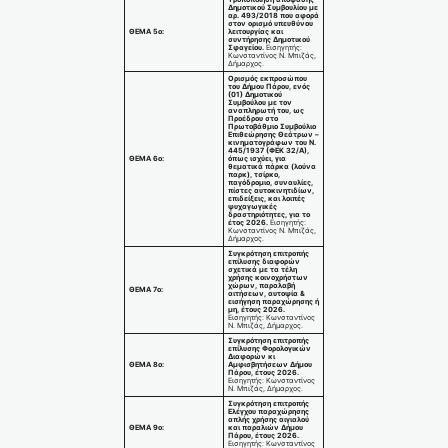
Δημοτικού Συμβουλίου με
αρ. 493/2018 που αφορά
στον ορισμό υπευθύνου
ΘΕΜΑ 5ο:
λειτουργίας και
συντήρησης Δημοτικού
Σφαγείου.
Εισηγητής:
Κωνσταντίνος Ν. Μπιζάς,
Δήμαρχος.
Ορισμός εκπροσώπου
του Δήμου Πάρου, ενός
(01) Δημοτικού
Συμβούλου με τον
αναπληρωτή του, ως
Προέδρου στο
Πρωτοβάθμιο Συμβούλιο
Επιθεώρησης Θεάτρων –
κινηματογράφων του Ν.
445/1937 (ΦΕΚ 32/Α),
ΘΕΜΑ 6ο:
όπως ισχύει, για
θεματικά πάρκα (λούνα
παρκ), τσίρκο,
παγόδρομιο, συναυλίες,
πίστες αυτοκινητιδίων,
επιδείξεις, και λοιπές
ψυχαγωγικές
δραστηριότητες, για το
έτος 2026.
Εισηγητής:
Κωνσταντίνος Ν. Μπιζάς,
Δήμαρχος.
Συγκρότηση επιτροπής
επίλυσης διαφορών
σχετικά με τα τέλη
χρήσης κοινοχρήστων
χώρων, παραλαβή
ΘΕΜΑ 7ο:
αιτήσεων, αυτοψία &
εισήγηση παραχώρησης ή
μη, έτους 2026.
Εισηγητής: Κωνσταντίνος
Ν. Μπιζάς, Δήμαρχος.
Συγκρότηση επιτροπής
επίλυσης Φορολογικών
Διαφορών κι
ΘΕΜΑ 8ο:
Αμφισβητήσεων Δήμου
Πάρου, έτους 2026.
Εισηγητής: Κωνσταντίνος
Ν. Μπιζάς, Δήμαρχος.
Συγκρότηση επιτροπής
Ελέγχου παραχώρησης
απλής χρήσης αιγιαλού
ΘΕΜΑ 9ο:
και παραλιών Δήμου
Πάρου, έτους 2026.
Εισηγητής: Κωνσταντίνος