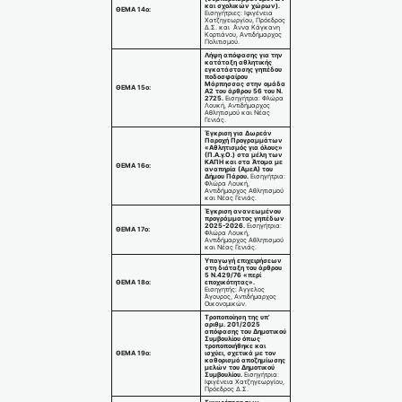
και σχολικών χώρων).
ΘΕΜΑ 14ο:
Εισηγήτριες: Ιφιγένεια
Χατζηγεωργίου, Πρόεδρος
Δ.Σ. και Άννα Κάγκανη
Κορτιάνου, Αντιδήμαρχος
Πολιτισμού.
Λήψη απόφασης για την
κατάταξη αθλητικής
εγκατάστασης γηπέδου
ποδοσφαίρου
Μάρπησσας στην ομάδα
ΘΕΜΑ 15ο:
Α2 του άρθρου 56 του Ν.
2725.
Εισηγήτρια: Φλώρα
Λουκή, Αντιδήμαρχος
Αθλητισμού και Νέας
Γενιάς.
Έγκριση για Δωρεάν
Παροχή Προγραμμάτων
«Αθλητισμός για όλους»
(Π.Α.γ.Ο.) στα μέλη των
ΚΑΠΗ και στα Άτομα με
ΘΕΜΑ 16ο:
αναπηρία (ΑμεΑ) του
Δήμου Πάρου.
Εισηγήτρια:
Φλώρα Λουκή,
Αντιδήμαρχος Αθλητισμού
και Νέας Γενιάς.
Έγκριση ανανεωμένου
προγράμματος γηπέδων
2025-2026.
Εισηγήτρια:
ΘΕΜΑ 17ο:
Φλώρα Λουκή,
Αντιδήμαρχος Αθλητισμού
και Νέας Γενιάς.
Υπαγωγή επιχειρήσεων
στη διάταξη του άρθρου
5 Ν.429/76 «περί
ΘΕΜΑ 18ο:
εποχικότητας».
Εισηγητής: Άγγελος
Άγουρος, Αντιδήμαρχος
Οικονομικών.
Τροποποίηση της υπ’
αριθμ. 201/2025
απόφασης του Δημοτικού
Συμβουλίου όπως
τροποποιήθηκε και
ΘΕΜΑ 19ο:
ισχύει, σχετικά με τον
καθορισμό αποζημίωσης
μελών του Δημοτικού
Συμβουλίου.
Εισηγήτρια:
Ιφιγένεια Χατζηγεωργίου,
Πρόεδρος Δ.Σ.