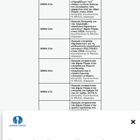
επιχειρήσεων των
ΘΕΜΑ 23ο:
οποίων η άδεια ίδρυσης
και λειτουργίας τους
χορηγείται από τον Δήμο
Πάρου, έτους 2026.
Εισηγητής: Κωνσταντίνος
Ν. Μπιζάς, Δήμαρχος.
Ορισμός Επιτροπής για
την παραλαβή –
παράδοση δημοτικών
ΘΕΜΑ 24ο:
ακινήτων Δήμου Πάρου,
έτους 2026.
Εισηγητής:
Κωνσταντίνος Ν. Μπιζάς,
Δήμαρχος.
Ορισμός επιτροπής
δημοπρασιών για τη
μίσθωση και εκμίσθωση
ΘΕΜΑ 25ο:
ακινήτων (ΠΔ 270/81),
έτους 2026.
Εισηγητής:
Κωνσταντίνος Ν. Μπιζάς,
Δήμαρχος.
Ορισμός εκπροσώπου
του Δήμου Πάρου στην
επιτροπή για θέματα
ανέλκυσης,
ΘΕΜΑ 26ο:
απομάκρυνσης ή
εξουδετέρωσης
ναυαγίων ή πλοίων.
Εισηγητής: Κωνσταντίνος
Ν. Μπιζάς, Δήμαρχος.
Ορισμός εκπροσώπου
του Δήμου Πάρου στην
επιτροπή του άρθρου 35
ΘΕΜΑ 27ο:
του υπ’ αριθμ. 20 Γ.Κ.Λ..
Εισηγητής: Κωνσταντίνος
Ν. Μπιζάς, Δήμαρχος.
Ορισμός εκπροσώπου
του Δήμου Πάρου στην
ομάδα σχεδίασης και
αντιμετώπισης
ΘΕΜΑ 28ο:
περιστατικών ρύπανσης
από πετρέλαιο και άλλες
επιβλαβείς ουσίες.
Εισηγητής: Κωνσταντίνος
Ν. Μπιζάς, Δήμαρχος.
Πρόσκληση Τακτικής Συνεδρίασης του Δημοτικού
Συμβουλίου στις 21-01-2025
Λήψη