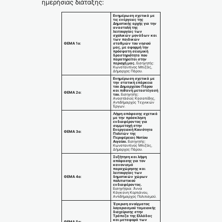
ημερήσιας διάταξης:
Ενημέρωση σχετικά με
τις ενέργειες της
Δημοτικής αρχής για την
αναστολή της
λειτουργίας των
σχολικών μονάδων και
των παιδικών
ΘΕΜΑ 1ο:
σταθμών του νησιού
μας, με αφορμή την
πρόσφατη σεισμική
δραστηριότητα που
παρατηρείται στην
περιοχή μας.
Εισηγητής:
Κωνσταντίνος Μπιζάς,
Δήμαρχος Πάρου.
Ενημέρωση σχετικά με
την στατική επάρκεια
του Δημαρχείου Πάρου
και πιθανή μεταστέγασή
ΘΕΜΑ 2ο:
του.
Εισηγητής:
Αναστάσιος Κασαπίδης,
Αντιδήμαρχος Τεχνικών
Έργων.
Λήψη απόφασης σχετικά
με την πρόσκληση
ενδιαφέροντος για
συμμετοχή στην
Ενεργειακή Κοινότητα
ΘΕΜΑ 3ο:
Πολιτών της
Περιφέρειας Νοτίου
Αιγαίου.
Εισηγητής:
Κωνσταντίνος Μπιζάς,
Δήμαρχος Πάρου.
Συζήτηση και λήψη
απόφασης για τον
κανονισμό
παραχώρησης και
λειτουργίας των
ΘΕΜΑ 4ο:
δημοτικών χώρων
πολιτιστικού
ενδιαφέροντος.
Εισηγήτρια: Άννα
Κάγκανη Κορτιάνου,
Αντιδήμαρχος Πολιτισμού.
Έγκριση ανοίγματος
λογαριασμού ταμειακής
διαχείρισης στην
Τράπεζα της Ελλάδας
και μεταφορά των
ΘΕΜΑ 5ο: