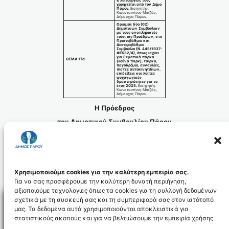
& λειτουργίας τους
χορηγείται από τον Δήμο
Πάρου.
Εισηγητής:
Κωνσταντίνος Μπιζάς,
Δήμαρχος Πάρου.
Ορισμός δύο (02)
Δημοτικών Συμβούλων
με τους αναπληρωτές
τους, ως Προέδρων, στο
Πρωτοβάθμιο και
Δευτεροβάθμιο
Συμβούλιο (Ν. 445/1937-
ΦΕΚ32/Α), όπως ισχύει
για θεματικά πάρκα
ΘΕΜΑ 17ο:
(λούνα παρκ), τσίρκο,
παγοδρόμιο, συναυλίες,
πίστες αυτοκινητιδίων,
επιδείξεις και λοιπές
ψυχαγωγικές
δραστηριότητες για το
έτος 2025.
Εισηγητής:
Κωνσταντίνος Μπιζάς,
Δήμαρχος Πάρου.
Η Πρόεδρος
του Δημοτικού Συμβουλίου Πάρου
Ιφιγένεια Χατζηγεωργίου
Πρόσκληση Συνεδρίασης του Δημοτικού Συμβουλίου
στις 14-02-2025
Λήψη
Χρησιμοποιούμε cookies για την καλύτερη εμπειρία σας.
Για να σας προσφέρουμε την καλύτερη δυνατή περιήγηση,
αξιοποιούμε τεχνολογίες όπως τα cookies για τη συλλογή δεδομένων
σχετικά με τη συσκευή σας και τη συμπεριφορά σας στον ιστότοπό
μας. Τα δεδομένα αυτά χρησιμοποιούνται αποκλειστικά για
στατιστικούς σκοπούς και για να βελτιώσουμε την εμπειρία χρήσης.
Facebo