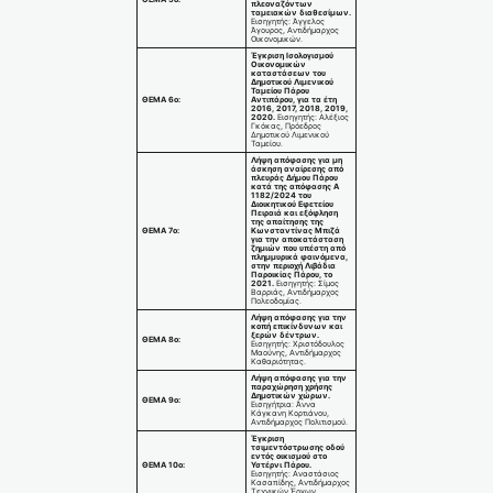
πλεοναζόντων
ταμειακών διαθεσίμων.
Εισηγητής: Άγγελος
Άγουρος, Αντιδήμαρχος
Οικονομικών.
Έγκριση Ισολογισμού
Οικονομικών
καταστάσεων του
Δημοτικού Λιμενικού
Ταμείου Πάρου
ΘΕΜΑ 6ο:
Αντιπάρου, για τα έτη
2016, 2017, 2018, 2019,
2020.
Εισηγητής: Αλέξιος
Γκόκας, Πρόεδρος
Δημοτικού Λιμενικού
Ταμείου.
Λήψη απόφασης για μη
άσκηση αναίρεσης από
πλευράς Δήμου Πάρου
κατά της απόφασης Α
1182/2024 του
Διοικητικού Εφετείου
Πειραιά και εξόφληση
της απαίτησης της
ΘΕΜΑ 7ο:
Κωνσταντίνας Μπιζά
για την αποκατάσταση
ζημιών που υπέστη από
πλημμυρικά φαινόμενα,
στην περιοχή Λιβάδια
Παροικίας Πάρου, το
2021.
Εισηγητής: Σίμος
Βαρριάς, Αντιδήμαρχος
Πολεοδομίας.
Λήψη απόφασης για την
κοπή επικίνδυνων και
ξερών δέντρων.
ΘΕΜΑ 8ο:
Εισηγητής: Χριστόδουλος
Μαούνης, Αντιδήμαρχος
Καθαριότητας.
Λήψη απόφασης για την
παραχώρηση χρήσης
Δημοτικών χώρων.
ΘΕΜΑ 9ο:
Εισηγήτρια: Άννα
Κάγκανη Κορτιάνου,
Αντιδήμαρχος Πολιτισμού.
Έγκριση
τσιμεντόστρωσης οδού
εντός οικισμού στο
ΘΕΜΑ 10ο:
Υστέρνι Πάρου.
Εισηγητής: Αναστάσιος
Κασαπίδης, Αντιδήμαρχος
Τεχνικών Έργων.