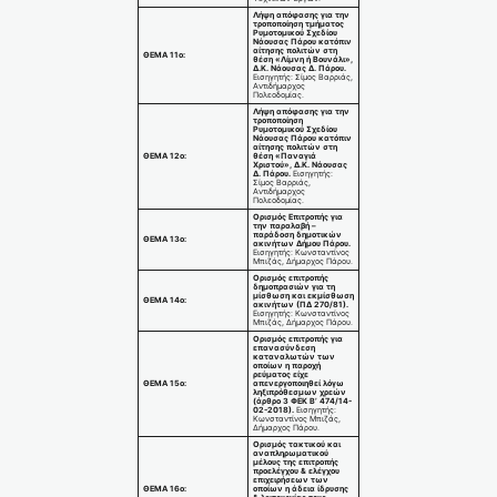
Λήψη απόφασης για την
τροποποίηση τμήματος
Ρυμοτομικού Σχεδίου
Νάουσας Πάρου κατόπιν
αίτησης πολιτών στη
ΘΕΜΑ 11ο:
θέση «Λίμνη ή Βουνάλι»,
Δ.Κ. Νάουσας Δ. Πάρου.
Εισηγητής: Σίμος Βαρριάς,
Αντιδήμαρχος
Πολεοδομίας.
Λήψη απόφασης για την
τροποποίηση
Ρυμοτομικού Σχεδίου
Νάουσας Πάρου κατόπιν
αίτησης πολιτών στη
ΘΕΜΑ 12ο:
θέση «Παναγιά
Χριστού», Δ.Κ. Νάουσας
Δ. Πάρου.
Εισηγητής:
Σίμος Βαρριάς,
Αντιδήμαρχος
Πολεοδομίας.
Ορισμός Επιτροπής για
την παραλαβή –
παράδοση δημοτικών
ΘΕΜΑ 13ο:
ακινήτων Δήμου Πάρου.
Εισηγητής: Κωνσταντίνος
Μπιζάς, Δήμαρχος Πάρου.
Ορισμός επιτροπής
δημοπρασιών για τη
μίσθωση και εκμίσθωση
ΘΕΜΑ 14ο:
ακινήτων (ΠΔ 270/81).
Εισηγητής: Κωνσταντίνος
Μπιζάς, Δήμαρχος Πάρου.
Ορισμός επιτροπής για
επανασύνδεση
καταναλωτών των
οποίων η παροχή
ρεύματος είχε
ΘΕΜΑ 15ο:
απενεργοποιηθεί λόγω
ληξιπρόθεσμων χρεών
(άρθρο 3 ΦΕΚ Β’ 474/14-
02-2018).
Εισηγητής:
Κωνσταντίνος Μπιζάς,
Δήμαρχος Πάρου.
Ορισμός τακτικού και
αναπληρωματικού
μέλους της επιτροπής
προελέγχου & ελέγχου
επιχειρήσεων των
ΘΕΜΑ 16ο:
οποίων η άδεια ίδρυσης