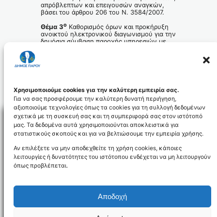
απρόβλεπτων και επειγουσών αναγκών,
βάσει του άρθρου 206 του Ν. 3584/2007.
ο
Θέμα 3
Καθορισμός όρων και προκήρυξη
ανοικτού ηλεκτρονικού διαγωνισμού για την
δημόσια σύμβαση παροχής υπηρεσιών με
τίτλο: «Παροχή υπηρεσιών για τη διαχείριση
των αδέσποτων ζώων του Δήμου Πάρου».
Πρόσκληση της Δημοτικής Επιτροπής του Δήμου
Πάρου σε Έκτακτη Συνεδρίαση στις 22-05-2026
Λήψη
Χρησιμοποιούμε cookies για την καλύτερη εμπειρία σας.
Για να σας προσφέρουμε την καλύτερη δυνατή περιήγηση,
αξιοποιούμε τεχνολογίες όπως τα cookies για τη συλλογή δεδομένων
σχετικά με τη συσκευή σας και τη συμπεριφορά σας στον ιστότοπό
μας. Τα δεδομένα αυτά χρησιμοποιούνται αποκλειστικά για
στατιστικούς σκοπούς και για να βελτιώσουμε την εμπειρία χρήσης.
Facebo
Αν επιλέξετε να μην αποδεχθείτε τη χρήση cookies, κάποιες
λειτουργίες ή δυνατότητες του ιστότοπου ενδέχεται να μη λειτουργούν
όπως προβλέπεται.
NEWSLETTER
Αποδοχή