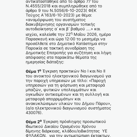
αντικαταστάθηκε από το άρθρο 77 του
Ν.4555/2018 και συμπληρώθηκε από το
άρθρο 9 του Ν.5056/6-10-2023( ΦΕΚ
Τεύχος Α΄163/6-10-2023) με θέμα:
«αναμόρφωση του συστήματος
διακυβέρνησης οργανισμών τοπικής
αυτοδιοίκησης α΄ και β΄ βαθμού ….» και
η
ισχύει, καλείσθε την 22
Μαΐου 2026, ημέρα
Παρασκευή και ώρα 12:00 το μεσημέρι να
προσέλθετε στο Δημοτικό Κατάστημα στην
Παροικία σε τακτική συνεδρίαση της
Δημοτικής Επιτροπής για συζήτηση και λήψη
απόφασης στα παρακάτω θέματα της
ημερησίας διάταξης:
ο
Θέμα 1
Έγκριση πρακτικών Νο Ι και Νο ΙΙ
του ανοικτού ηλεκτρονικού διαγωνισμού για
την παροχή υπηρεσιών με τίτλο: «Παροχή
υπηρεσιών για τη φόρτωση και μεταφορά
μπαζών, φυτικών υπολειμμάτων και
ογκωδών αντικειμένων και τη συλλογή και
μεταφορά απορριμμάτων και
ανακυκλώσιμων υλικών του Δήμου Πάρου»,
(α/α ηλεκτρονικού διαγωνισμού συστήματος
430076).
ο
Θέμα 2
Έγκριση πρόσληψης προσωπικού
Ιδιωτικού Δικαίου Ορισμένου Χρόνου
δίμηνης διάρκειας, κλάδου/ειδικότητας ΥΕ
ΦΥΛΑΚΩΝ, για την αντιμετώπιση έκτακτων,