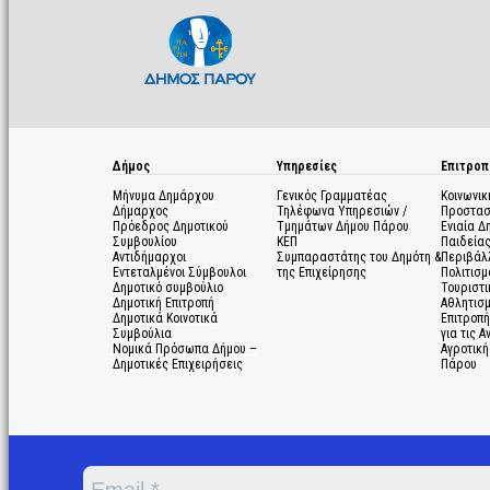
Δήμος
Υπηρεσίες
Επιτροπ
Μήνυμα Δημάρχου
Γενικός Γραμματέας
Κοινωνικ
Δήμαρχος
Τηλέφωνα Υπηρεσιών /
Προστασ
Πρόεδρος Δημοτικού
Τμημάτων Δήμου Πάρου
Ενιαία Δ
Συμβουλίου
ΚΕΠ
Παιδεία
Αντιδήμαρχοι
Συμπαραστάτης του Δημότη &
Περιβάλ
Εντεταλμένοι Σύμβουλοι
της Επιχείρησης
Πολιτισμ
Δημοτικό συμβούλιο
Τουριστι
Δημοτική Επιτροπή
Αθλητισ
Δημοτικά Κοινοτικά
Επιτροπή
Συμβούλια
για τις 
Νομικά Πρόσωπα Δήμου –
Αγροτική
Δημοτικές Επιχειρήσεις
Πάρου