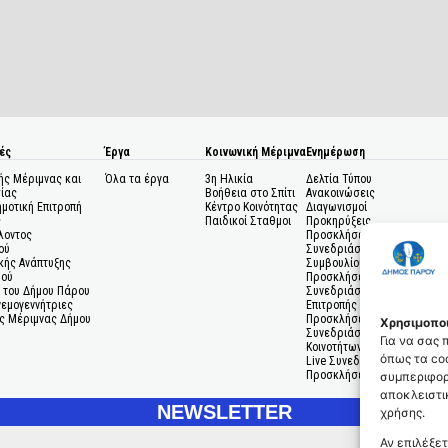
ές
Έργα
Κοινωνική Μέριμνα
Ενημέρωση
ής Μέριμνας και
Όλα τα έργα
3η Ηλικία
Δελτία Τύπου
ίας
Βοήθεια στο Σπίτι
Ανακοινώσεις
ημοτική Επιτροπή
Κέντρο Κοινότητας
Διαγωνισμοί
ς
Παιδικοί Σταθμοι
Προκηρύξεις
λοντος
Προσκλήσεις σε
ού
Συνεδριάσεις Δημοτικού
κής Ανάπτυξης
Συμβουλίου
μού
Προσκλήσεις σε
 του Δήμου Πάρου
Συνεδριάσεις Δημοτικής
Ανεμογεννήτριες
Επιτροπής
ς Μέριμνας Δήμου
Προσκλήσεις σε
Χρησιμοποι
Συνεδριάσεις Δημοτικών
Για να σας
Κοινοτήτων
όπως τα coo
Live Συνεδριάσεις
Προσκλήσεις Ενδιαφέροντο
συμπεριφορ
αποκλειστικ
NEWSLETTER
χρήσης.
Αν επιλέξετ