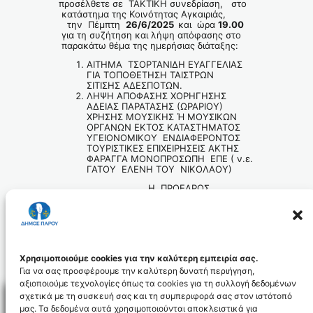
προσέλθετε σε ΤΑΚΤΙΚΗ συνεδρίαση, στο
κατάστημα της Κοινότητας Αγκαιριάς,
την Πέμπτη
26/6/2025
και ώρα
19.00
για τη συζήτηση και λήψη απόφασης στο
παρακάτω θέμα της ημερήσιας διάταξης:
ΑΙΤΗΜΑ ΤΣΟΡΤΑΝΙΔΗ ΕΥΑΓΓΕΛΙΑΣ
ΓΙΑ ΤΟΠΟΘΕΤΗΣΗ ΤΑΙΣΤΡΩΝ
ΣΙΤΙΣΗΣ ΑΔΕΣΠΟΤΩΝ.
ΛΗΨΗ ΑΠΟΦΑΣΗΣ ΧΟΡΗΓΗΣΗΣ
ΑΔΕΙΑΣ ΠΑΡΑΤΑΣΗΣ (ΩΡΑΡΙΟΥ)
ΧΡΗΣΗΣ ΜΟΥΣΙΚΗΣ Ή ΜΟΥΣΙΚΩΝ
ΟΡΓΑΝΩΝ ΕΚΤΟΣ ΚΑΤΑΣΤΗΜΑΤΟΣ
ΥΓΕΙΟΝΟΜΙΚΟΥ ΕΝΔΙΑΦΕΡΟΝΤΟΣ
ΤΟΥΡΙΣΤΙΚΕΣ ΕΠΙΧΕΙΡΗΣΕΙΣ ΑΚΤΗΣ
ΦΑΡΑΓΓΑ ΜΟΝΟΠΡΟΣΩΠΗ ΕΠΕ ( ν.ε.
ΓΑΤΟΥ ΕΛΕΝΗ ΤΟΥ ΝΙΚΟΛΑΟΥ)
Η ΠΡΟΕΔΡΟΣ
ΤΗΣ ΚΟΙΝΟΤΗΤΑΣ ΑΓΚΑΙΡΙΑΣ ΑΝΝΑ
ΚΟΝΤΑΡΑΤΟΥ
Πρόσκληση Τακτικής Συνεδρίασης Δημοτικής
Κοινότητας Αγκαιριάς στις 26-06-25
Λήψη
Χρησιμοποιούμε cookies για την καλύτερη εμπειρία σας.
Για να σας προσφέρουμε την καλύτερη δυνατή περιήγηση,
αξιοποιούμε τεχνολογίες όπως τα cookies για τη συλλογή δεδομένων
σχετικά με τη συσκευή σας και τη συμπεριφορά σας στον ιστότοπό
μας. Τα δεδομένα αυτά χρησιμοποιούνται αποκλειστικά για