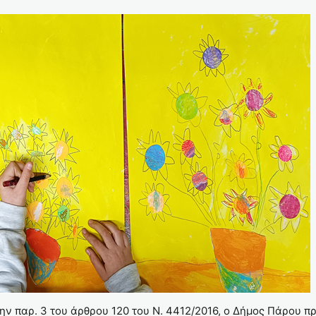
 την παρ. 3 του άρθρου 120 του Ν. 4412/2016, ο Δήμος Πάρου