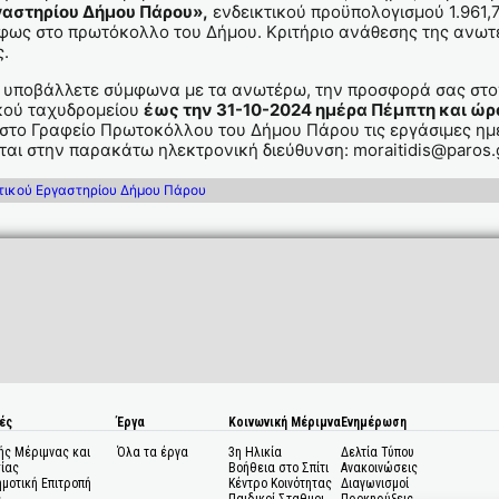
γαστηρίου Δήμου Πάρου»,
ενδεικτικού προϋπολογισμού 1.961,
φως στο πρωτόκολλο του Δήμου. Κριτήριο ανάθεσης της ανωτ
ς.
 υποβάλλετε σύμφωνα με τα ανωτέρω, την προσφορά σας στο
κού ταχυδρομείου
έως την 31-10-2024 ημέρα Πέμπτη και ώρα
το Γραφείο Πρωτοκόλλου του Δήμου Πάρου τις εργάσιμες ημέ
αι στην παρακάτω ηλεκτρονική διεύθυνση: moraitidis@paros.
τικού Εργαστηρίου Δήμου Πάρου
ές
Έργα
Κοινωνική Μέριμνα
Ενημέρωση
ής Μέριμνας και
Όλα τα έργα
3η Ηλικία
Δελτία Τύπου
ίας
Βοήθεια στο Σπίτι
Ανακοινώσεις
ημοτική Επιτροπή
Κέντρο Κοινότητας
Διαγωνισμοί