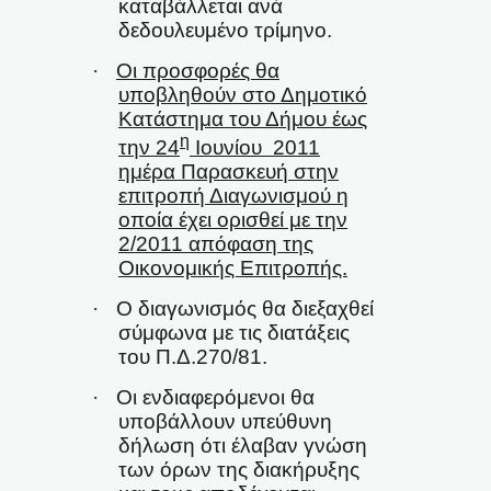
καταβάλλεται ανά
δεδουλευμένο τρίμηνο.
·
Οι προσφορές θα
υποβληθούν στο Δημοτικό
Κατάστημα του Δήμου έως
η
την 24
Ιουνίου
2011
ημέρα Παρασκευή στην
επιτροπή Διαγωνισμού η
οποία έχει ορισθεί με την
2/2011 απόφαση της
Οικονομικής Επιτροπής.
·
Ο διαγωνισμός θα διεξαχθεί
σύμφωνα με τις διατάξεις
του Π.Δ.270/81.
·
Οι ενδιαφερόμενοι θα
υποβάλλουν υπεύθυνη
δήλωση ότι έλαβαν γνώση
των όρων της διακήρυξης