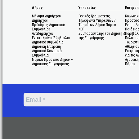
Δήμος
Υπηρεσίες
Επιτροπ
Μήνυμα Δημάρχου
Γενικός Γραμματέας
Κοινωνικ
Δήμαρχος
Τηλέφωνα Υπηρεσιών /
Προστασ
Πρόεδρος Δημοτικού
Τμημάτων Δήμου Πάρου
Ενιαία Δ
Συμβουλίου
ΚΕΠ
Παιδεία
Αντιδήμαρχοι
Συμπαραστάτης του Δημότη &
Περιβάλ
Εντεταλμένοι Σύμβουλοι
της Επιχείρησης
Πολιτισμ
Δημοτικό συμβούλιο
Τουριστι
Δημοτική Επιτροπή
Αθλητισ
Δημοτικά Κοινοτικά
Επιτροπή
Συμβούλια
για τις 
Νομικά Πρόσωπα Δήμου –
Αγροτική
Δημοτικές Επιχειρήσεις
Πάρου