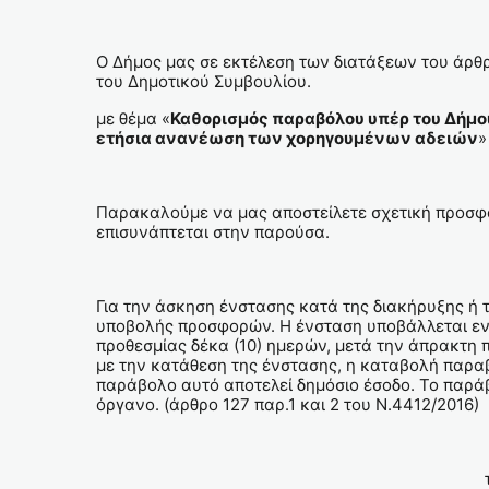
Ο Δήμος μας σε εκτέλεση των διατάξεων του άρθρ
του Δημοτικού Συμβουλίου.
με θέμα «
Καθορισμός παραβόλου υπέρ του Δήμ
ετήσια ανανέωση των χορηγουμένων αδειών
»
Παρακαλούμε να μας αποστείλετε σχετική προσφορ
επισυνάπτεται στην παρούσα.
Για την άσκηση ένστασης κατά της διακήρυξης ή 
υποβολής προσφορών. Η ένσταση υποβάλλεται ενώ
προθεσμίας δέκα (10) ημερών, μετά την άπρακτη π
με την κατάθεση της ένστασης, η καταβολή παραβό
παράβολο αυτό αποτελεί δημόσιο έσοδο. Το παράβ
όργανο. (άρθρο 127 παρ.1 και 2 του Ν.4412/2016)
Η Προϊσ
της Δ/νσης Διοικητ