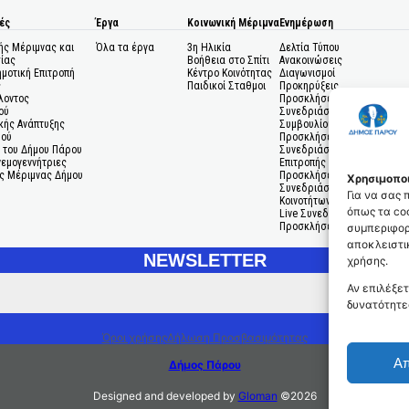
ές
Έργα
Κοινωνική Μέριμνα
Ενημέρωση
ής Μέριμνας και
Όλα τα έργα
3η Ηλικία
Δελτία Τύπου
ίας
Βοήθεια στο Σπίτι
Ανακοινώσεις
ημοτική Επιτροπή
Κέντρο Κοινότητας
Διαγωνισμοί
ς
Παιδικοί Σταθμοι
Προκηρύξεις
λοντος
Προσκλήσεις σε
ού
Συνεδριάσεις Δημοτικού
κής Ανάπτυξης
Συμβουλίου
μού
Προσκλήσεις σε
 του Δήμου Πάρου
Συνεδριάσεις Δημοτικής
Ανεμογεννήτριες
Επιτροπής
ς Μέριμνας Δήμου
Προσκλήσεις σε
Χρησιμοποι
Συνεδριάσεις Δημοτικών
Για να σας
Κοινοτήτων
όπως τα coo
Live Συνεδριάσεις
Προσκλήσεις Ενδιαφέροντο
συμπεριφορ
αποκλειστικ
NEWSLETTER
χρήσης.
Αν επιλέξετ
δυνατότητε
Όροι χρήσης
Δήλωση Προσβασιμότητας
Α
Δήμος Πάρου
Designed and developed by
Gloman
©
2026