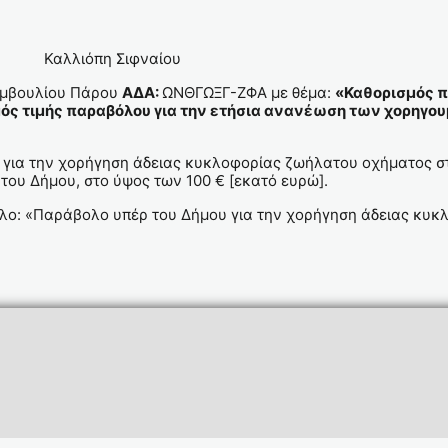
φναίου
υμβουλίου Πάρου
ΑΔΑ:
ΩΝΘΓΩΞΓ-ΖΦΑ με θέμα:
«Καθορισμός π
ός τιμής παραβόλου για την ετήσια ανανέωση των χορηγ
ια την χορήγηση άδειας κυκλοφορίας ζωήλατου οχήματος στο
του Δήμου, στο ύψος των 100 € [εκατό ευρώ].
ίτλο: «Παράβολο υπέρ του Δήμου για την χορήγηση άδειας κ