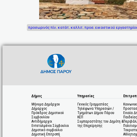
προσωρινός πίν. κατάτ. καλλιτ. προσ. εικαστικού εργαστηρ
Δήμος
Υπηρεσίες
Επιτροπ
Μήνυμα Δημάρχου
Γενικός Γραμματέας
Κοινωνικ
Δήμαρχος
Τηλέφωνα Υπηρεσιών /
Προστασ
Πρόεδρος Δημοτικού
Τμημάτων Δήμου Πάρου
Ενιαία Δ
Συμβουλίου
ΚΕΠ
Παιδεία
Αντιδήμαρχοι
Συμπαραστάτης του Δημότη &
Περιβάλ
Εντεταλμένοι Σύμβουλοι
της Επιχείρησης
Πολιτισμ
Δημοτικό συμβούλιο
Τουριστι
Δημοτική Επιτροπή
Αθλητισ