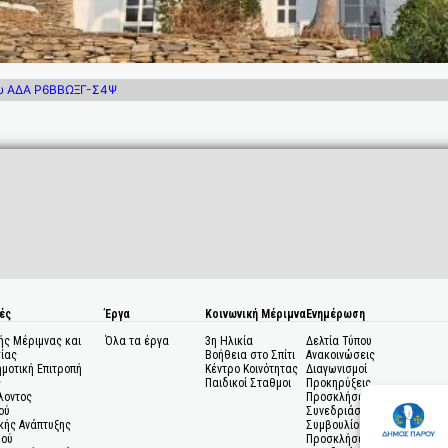
ίου ΑΔΑ Ρ6ΒΒΩΞΓ-Σ4Ψ
ές
Έργα
Κοινωνική Μέριμνα
Ενημέρωση
ής Μέριμνας και
Όλα τα έργα
3η Ηλικία
Δελτία Τύπου
ίας
Βοήθεια στο Σπίτι
Ανακοινώσεις
ημοτική Επιτροπή
Κέντρο Κοινότητας
Διαγωνισμοί
ς
Παιδικοί Σταθμοι
Προκηρύξεις
λοντος
Προσκλήσεις σε
ού
Συνεδριάσεις Δημοτικού
κής Ανάπτυξης
Συμβουλίου
μού
Προσκλήσεις σε