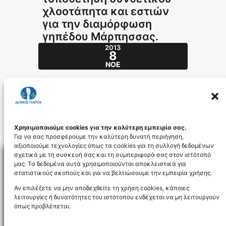
χλοοτάπητα και εστιών
για την διαμόρφωση
γηπέδου Μάρπησσας.
2013
8
ΝΟΈ
Προμήθεια και τοποθέτηση συνθετικού
χλοοτάπητα και εστιών για την διαμόρφωση
γηπέδου Μάρπησσας.
8x8_id2622
DIAKIRIXI_8X8_id2623
Χρησιμοποιούμε cookies για την καλύτερη εμπειρία σας.
Για να σας προσφέρουμε την καλύτερη δυνατή περιήγηση,
αξιοποιούμε τεχνολογίες όπως τα cookies για τη συλλογή δεδομένων
σχετικά με τη συσκευή σας και τη συμπεριφορά σας στον ιστότοπό
μας. Τα δεδομένα αυτά χρησιμοποιούνται αποκλειστικά για
στατιστικούς σκοπούς και για να βελτιώσουμε την εμπειρία χρήσης.
Facebo
Αν επιλέξετε να μην αποδεχθείτε τη χρήση cookies, κάποιες
λειτουργίες ή δυνατότητες του ιστότοπου ενδέχεται να μη λειτουργούν
όπως προβλέπεται.