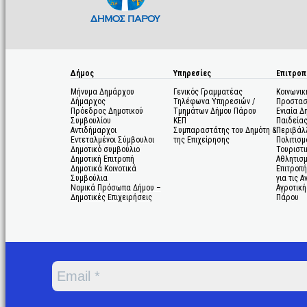
Δήμος
Υπηρεσίες
Επιτροπ
Μήνυμα Δημάρχου
Γενικός Γραμματέας
Κοινωνικ
Δήμαρχος
Τηλέφωνα Υπηρεσιών /
Προστασ
Πρόεδρος Δημοτικού
Τμημάτων Δήμου Πάρου
Ενιαία Δ
Συμβουλίου
ΚΕΠ
Παιδεία
Αντιδήμαρχοι
Συμπαραστάτης του Δημότη &
Περιβάλ
Εντεταλμένοι Σύμβουλοι
της Επιχείρησης
Πολιτισμ
Δημοτικό συμβούλιο
Τουριστι
Δημοτική Επιτροπή
Αθλητισ
Δημοτικά Κοινοτικά
Επιτροπή
Συμβούλια
για τις 
Νομικά Πρόσωπα Δήμου –
Αγροτική
Δημοτικές Επιχειρήσεις
Πάρου