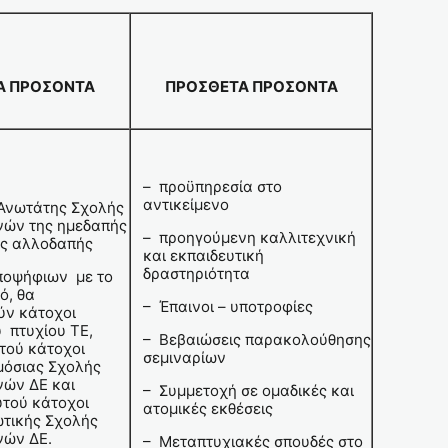
Α ΠΡΟΣΟΝΤΑ
ΠΡΟΣΘΕΤΑ ΠΡΟΣΟΝΤΑ
– προϋπηρεσία στο
αντικείμενο
 Ανωτάτης Σχολής
νών της ημεδαπής
– προηγούμενη καλλιτεχνική
της αλλοδαπής
και εκπαιδευτική
δραστηριότητα
ποψήφιων με το
ό, θα
– Έπαινοι – υποτροφίες
ύν κάτοχοι
υ πτυχίου ΤΕ,
– Βεβαιώσεις παρακολούθησης
υτού κάτοχοι
σεμιναρίων
μόσιας Σχολής
νών ΔΕ και
– Συμμετοχή σε ομαδικές και
υτού κάτοχοι
ατομικές εκθέσεις
ωτικής Σχολής
νών ΔΕ.
– Μεταπτυχιακές σπουδές στο