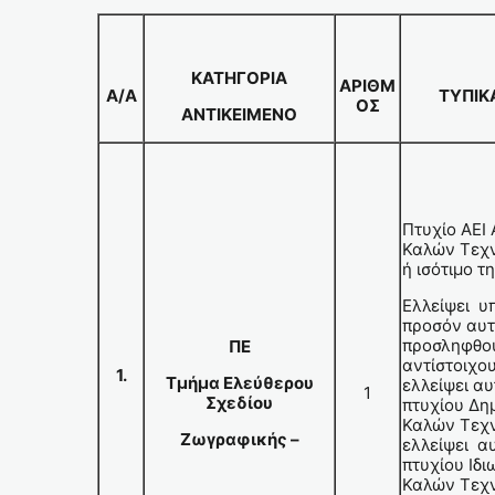
ΚΑΤΗΓΟΡΙΑ
ΑΡΙΘΜ
Α/Α
ΤΥΠΙΚ
ΟΣ
ΑΝΤΙΚΕΙΜΕΝΟ
Πτυχίο ΑΕΙ
Καλών Τεχ
ή ισότιμο 
Ελλείψει υ
προσόν αυτ
προσληφθο
ΠΕ
αντίστοιχο
1.
Τμήμα Ελεύθερου
ελλείψει α
1
Σχεδίου
πτυχίου Δη
Καλών Τεχ
Ζωγραφικής –
ελλείψει α
πτυχίου Ιδι
Καλών Τεχ