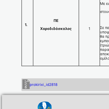
Με ε
στου
ΠΕ
1.
Σε π
Χοροδιδάσκαλος
1
υποψ
θα π
εμπε
(τρι
παρα
αποκ
ομίλ
prokirixi_id2818