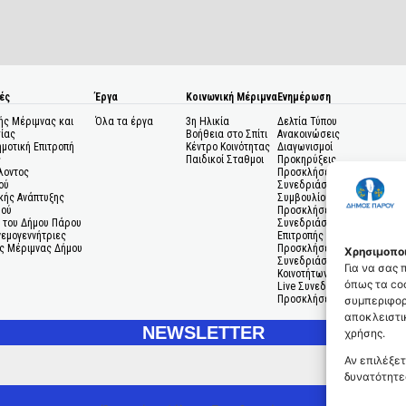
ές
Έργα
Κοινωνική Μέριμνα
Ενημέρωση
ής Μέριμνας και
Όλα τα έργα
3η Ηλικία
Δελτία Τύπου
ίας
Βοήθεια στο Σπίτι
Ανακοινώσεις
ημοτική Επιτροπή
Κέντρο Κοινότητας
Διαγωνισμοί
ς
Παιδικοί Σταθμοι
Προκηρύξεις
λοντος
Προσκλήσεις σε
ού
Συνεδριάσεις Δημοτικού
κής Ανάπτυξης
Συμβουλίου
μού
Προσκλήσεις σε
 του Δήμου Πάρου
Συνεδριάσεις Δημοτικής
Ανεμογεννήτριες
Επιτροπής
ς Μέριμνας Δήμου
Προσκλήσεις σε
Χρησιμοποι
Συνεδριάσεις Δημοτικών
Για να σας
Κοινοτήτων
όπως τα coo
Live Συνεδριάσεις
Προσκλήσεις Ενδιαφέροντο
συμπεριφορ
αποκλειστικ
NEWSLETTER
χρήσης.
Αν επιλέξετ
δυνατότητε