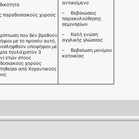
αντικείμενο
ιδικότητα
– Βεβαιώσεις
ς παραδοσιακούς χορούς
παρακολούθησης
σεμιναρίων
– Καλή γνώση
ερίπτωση που δεν βρεθούν
αγγλικής γλώσσας
ήφιοι με το προσόν αυτό,
ροσληφθούν υποψήφιοι με
– Βεβαίωση μονίμου
ιρία τουλάχιστον 3
κατοικίας
ών) ετών στους
δοσιακούς χορούς
τηθείσα από Χορευτικούς
ους