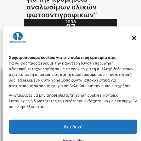
αναλωσίμων υλικών
φωτοαντιγραφικών”
2008
27
ΜΑΡ
an_fotoant_08_id1498
Χρησιμοποιούμε cookies για την καλύτερη εμπειρία σας.
Για να σας προσφέρουμε την καλύτερη δυνατή περιήγηση,
αξιοποιούμε τεχνολογίες όπως τα cookies για τη συλλογή δεδομένων
σχετικά με τη συσκευή σας και τη συμπεριφορά σας στον ιστότοπό
μας. Τα δεδομένα αυτά χρησιμοποιούνται αποκλειστικά για
στατιστικούς σκοπούς και για να βελτιώσουμε την εμπειρία χρήσης.
Facebo
Αν επιλέξετε να μην αποδεχθείτε τη χρήση cookies, κάποιες
λειτουργίες ή δυνατότητες του ιστότοπου ενδέχεται να μη λειτουργούν
όπως προβλέπεται.
NEWSLETTER
Αποδοχή
Απόρριψη