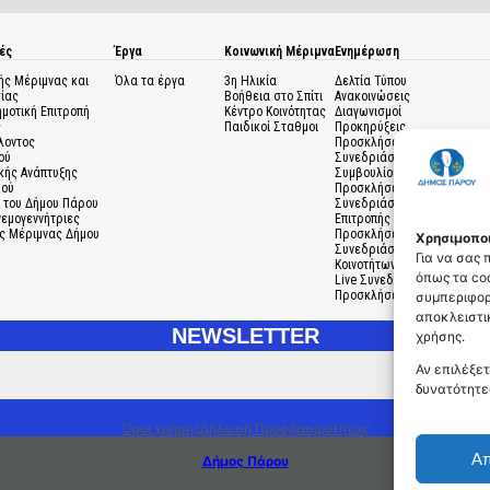
ές
Έργα
Κοινωνική Μέριμνα
Ενημέρωση
ής Μέριμνας και
Όλα τα έργα
3η Ηλικία
Δελτία Τύπου
ίας
Βοήθεια στο Σπίτι
Ανακοινώσεις
ημοτική Επιτροπή
Κέντρο Κοινότητας
Διαγωνισμοί
ς
Παιδικοί Σταθμοι
Προκηρύξεις
λοντος
Προσκλήσεις σε
ού
Συνεδριάσεις Δημοτικού
κής Ανάπτυξης
Συμβουλίου
μού
Προσκλήσεις σε
 του Δήμου Πάρου
Συνεδριάσεις Δημοτικής
Ανεμογεννήτριες
Επιτροπής
ς Μέριμνας Δήμου
Προσκλήσεις σε
Χρησιμοποι
Συνεδριάσεις Δημοτικών
Για να σας
Κοινοτήτων
όπως τα coo
Live Συνεδριάσεις
Προσκλήσεις Ενδιαφέροντο
συμπεριφορ
αποκλειστικ
NEWSLETTER
χρήσης.
Αν επιλέξετ
δυνατότητε
Όροι χρήσης
Δήλωση Προσβασιμότητας
Α
Δήμος Πάρου