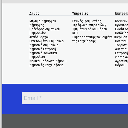
Δήμος
Υπηρεσίες
Επιτροπ
Μήνυμα Δημάρχου
Γενικός Γραμματέας
Κοινωνικ
Δήμαρχος
Τηλέφωνα Υπηρεσιών /
Προστασ
Πρόεδρος Δημοτικού
Τμημάτων Δήμου Πάρου
Ενιαία Δ
Συμβουλίου
ΚΕΠ
Παιδεία
Αντιδήμαρχοι
Συμπαραστάτης του Δημότη &
Περιβάλ
Εντεταλμένοι Σύμβουλοι
της Επιχείρησης
Πολιτισμ
Δημοτικό συμβούλιο
Τουριστι
Δημοτική Επιτροπή
Αθλητισ
Δημοτικά Κοινοτικά
Επιτροπή
Συμβούλια
για τις 
Νομικά Πρόσωπα Δήμου –
Αγροτική
Δημοτικές Επιχειρήσεις
Πάρου