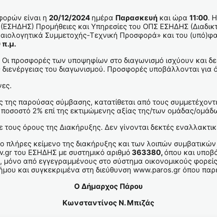
φορών είναι η
20/12/2024
ημέρα
Παρασκευή
και ώρα
11:00
. 
(ΕΣΗΔΗΣ) Προμήθειες και Υπηρεσίες του ΟΠΣ ΕΣΗΔΗΣ (Διαδι
καιολογητικά Συμμετοχής-Τεχνική Προσφορά» και του (υπό)φ
 π.μ.
 Οι προσφορές των υποψηφίων στο διαγωνισμό ισχύουν και δε
 διενέργειας του διαγωνισμού. Προσφορές υποβάλλονται για ό
νες.
ς της παρούσας σύμβασης, κατατίθεται από τους συμμετέχοντ
ο ποσοστό 2% επί της εκτιμώμενης αξίας της/των ομάδας/ομάδ
ε τους όρους της Διακήρυξης. Δεν γίνονται δεκτές εναλλακτ
 πλήρες κείμενο της διακήρυξης και των λοιπών συμβατικών 
v.gr του ΕΣΗΔΗΣ με συστημικό αριθμό
363380,
όπου και υποβ
μόνο από εγγεγραμμένους στο σύστημα οικονομικούς φορείς.
ήμου και συγκεκριμένα στη διεύθυνση www.paros.gr όπου παρ
Ο Δήμαρχος Πάρου
Κωνσταντίνος Ν. Μπιζάς