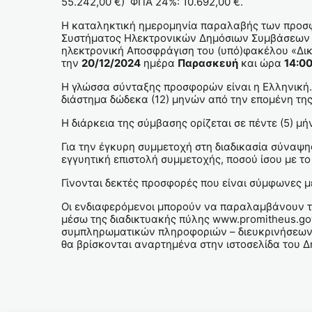
55.242,00 €) ΦΠΑ 24%: 10.692,00 €.
Η καταληκτική ημερομηνία παραλαβής των προσ
Συστήματος Ηλεκτρονικών Δημόσιων Συμβάσεων 
ηλεκτρονική Αποσφράγιση του (υπό)φακέλου «Δι
την
20/12/2024
ημέρα
Παρασκευή
και ώρα
14:00
Η γλώσσα σύνταξης προσφορών είναι η Ελληνική.
διάστημα δώδεκα (12) μηνών από την επομένη της
Η διάρκεια της σύμβασης ορίζεται σε πέντε (5) μή
Για την έγκυρη συμμετοχή στη διαδικασία σύναψη
εγγυητική επιστολή συμμετοχής, ποσού ίσου με τ
Γίνονται δεκτές προσφορές που είναι σύμφωνες μ
Οι ενδιαφερόμενοι μπορούν να παραλαμβάνουν το
μέσω της διαδικτυακής πύλης www.promitheus.go
συμπληρωματικών πληροφοριών – διευκρινήσεων, 
θα βρίσκονται αναρτημένα στην ιστοσελίδα του Δ