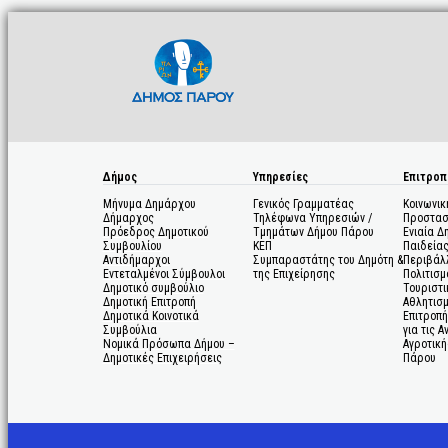
Δήμος
Υπηρεσίες
Επιτροπ
Μήνυμα Δημάρχου
Γενικός Γραμματέας
Κοινωνικ
Δήμαρχος
Τηλέφωνα Υπηρεσιών /
Προστασ
Πρόεδρος Δημοτικού
Τμημάτων Δήμου Πάρου
Ενιαία Δ
Συμβουλίου
ΚΕΠ
Παιδεία
Αντιδήμαρχοι
Συμπαραστάτης του Δημότη &
Περιβάλ
Εντεταλμένοι Σύμβουλοι
της Επιχείρησης
Πολιτισμ
Δημοτικό συμβούλιο
Τουριστι
Δημοτική Επιτροπή
Αθλητισ
Δημοτικά Κοινοτικά
Επιτροπή
Συμβούλια
για τις 
Νομικά Πρόσωπα Δήμου –
Αγροτική
Δημοτικές Επιχειρήσεις
Πάρου