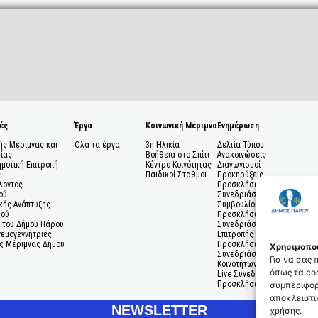
ές
Έργα
Κοινωνική Μέριμνα
Ενημέρωση
ής Μέριμνας και
Όλα τα έργα
3η Ηλικία
Δελτία Τύπου
ίας
Βοήθεια στο Σπίτι
Ανακοινώσεις
ημοτική Επιτροπή
Κέντρο Κοινότητας
Διαγωνισμοί
ς
Παιδικοί Σταθμοι
Προκηρύξεις
λοντος
Προσκλήσεις σε
ού
Συνεδριάσεις Δημοτικού
κής Ανάπτυξης
Συμβουλίου
μού
Προσκλήσεις σε
 του Δήμου Πάρου
Συνεδριάσεις Δημοτικής
Ανεμογεννήτριες
Επιτροπής
ς Μέριμνας Δήμου
Προσκλήσεις σε
Χρησιμοποι
Συνεδριάσεις Δημοτικών
Για να σας
Κοινοτήτων
όπως τα coo
Live Συνεδριάσεις
Προσκλήσεις Ενδιαφέροντο
συμπεριφορ
αποκλειστικ
NEWSLETTER
χρήσης.