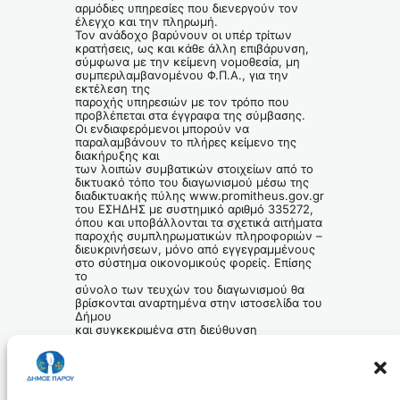
αρμόδιες υπηρεσίες που διενεργούν τον
έλεγχο και την πληρωμή.
Τον ανάδοχο βαρύνουν οι υπέρ τρίτων
κρατήσεις, ως και κάθε άλλη επιβάρυνση,
σύμφωνα με την κείμενη νομοθεσία, μη
συμπεριλαμβανομένου Φ.Π.Α., για την
εκτέλεση της
παροχής υπηρεσιών με τον τρόπο που
προβλέπεται στα έγγραφα της σύμβασης.
Οι ενδιαφερόμενοι μπορούν να
παραλαμβάνουν το πλήρες κείμενο της
διακήρυξης και
των λοιπών συμβατικών στοιχείων από το
δικτυακό τόπο του διαγωνισμού μέσω της
διαδικτυακής πύλης www.promitheus.gov.gr
του ΕΣΗΔΗΣ με συστημικό αριθμό 335272,
όπου και υποβάλλονται τα σχετικά αιτήματα
παροχής συμπληρωματικών πληροφοριών –
διευκρινήσεων, μόνο από εγγεγραμμένους
στο σύστημα οικονομικούς φορείς. Επίσης
το
σύνολο των τευχών του διαγωνισμού θα
βρίσκονται αναρτημένα στην ιστοσελίδα του
Δήμου
και συγκεκριμένα στη διεύθυνση
www.paros.gr όπου παρέχεται ελεύθερη,
άμεση και πλήρης
πρόσβαση.
Ο Δήμαρχος Πάρου
Κωνσταντίνος Ν. Μπιζάς