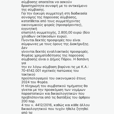
σύμβασης απαιτείται να ασκούν
δραστηριότητα συναφή με το αντικείμενο
της σύμβασης.
Για την έγκυρη συμμετοχή στη διαδικασία
σύναψης της παρούσας σύμβασης,
κατατίθεται από τους συμμετέχοντες
οικονομικούς φορείς (προσφέροντες),
εγγυητική
επιστολή συμμετοχής, 2.800,00 ευρώ (δύο
χιλιάδων οκτακοσίων ευρώ).
Γίνονται δεκτές προσφορές που είναι
σύμφωνες με τους όρους της Διακήρυξης.
Δεν
γίνονται δεκτές εναλλακτικές προσφορές.
Φορέας χρηματοδότησης της παρούσας
σύμβασης είναι ο Δήμος Πάρου. Η δαπάνη
για
την εν λόγω σύμβαση βαρύνει τις με Κ.Α.:
70-6142.001 σχετικές πιστώσεις του
τακτικού
προϋπολογισμού του οικονομικού έτους
2024 του Φορέα.
Η πληρωμή του συμβατικού τιμήματος θα
γίνεται με την προσκόμιση των νομίμων
παραστατικών και δικαιολογητικών που
προβλέπονται από τις διατάξεις του άρθρου
200 παρ.
4 του ν. 4412/2016, καθώς και κάθε άλλου
δικαιολογητικού που τυχόν ήθελε ζητηθεί
από τις