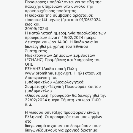
Προσφορές υποβάλλονται για τα είδη της
παροχής υπηρεσιών στο σύνολο της
προκηρυχθείσας ποσότητας.
Η διάρκεια της σύμβασης ορίζεται σε
τέσσερις (4) μήνες (ήτοι από 01/06/2024
έως και
30/09/2024).
Η καταληκτική ημερομηνία παραλαβής των
προσφορών είναι η 19/02/2024 ημέρα
Δευτέρα και ώρα 14:00. Η διαδικασία θα
διενεργηθεί με χρήση του Εθνικού
Συστήματος
Ηλεκτρονικών Δημόσιων Συμβάσεων
(ΕΣΗΔΗΣ) Προμήθειες και Υπηρεσίες του
ΟΠΣ
ΕΣΗΔΗΣ (Διαδικτυακή Πύλη
www.promitheus.gov.gr). Η ηλεκτρονική
Αποσφράγιση του
(υπό)φακέλου «Δικαιολογητικά
Συμμετοχής-Τεχνική Προσφορά» και του
(υπό)φακέλου
«Οικονομική Προσφορά» θα διενεργηθεί την
22/02/2024 ημέρα Πέμπτη και ώρα 11:00
π.μ.
Η γλώσσα σύνταξης προσφορών είναι η
Ελληνική. Οι προσφορές των υποψηφίων
στο
διαγωνισμό ισχύουν και δεσμεύουν τους
διαγωνιζόμενους για χρονικό διάστημα