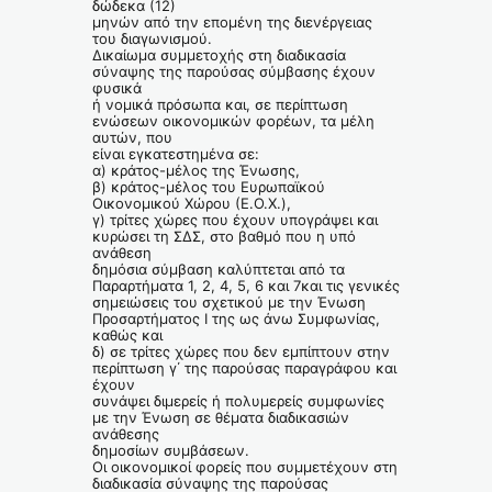
δώδεκα (12)
μηνών από την επομένη της διενέργειας
του διαγωνισμού.
Δικαίωμα συμμετοχής στη διαδικασία
σύναψης της παρούσας σύμβασης έχουν
φυσικά
ή νομικά πρόσωπα και, σε περίπτωση
ενώσεων οικονομικών φορέων, τα μέλη
αυτών, που
είναι εγκατεστημένα σε:
α) κράτος-μέλος της Ένωσης,
β) κράτος-μέλος του Ευρωπαϊκού
Οικονομικού Χώρου (Ε.Ο.Χ.),
γ) τρίτες χώρες που έχουν υπογράψει και
κυρώσει τη ΣΔΣ, στο βαθμό που η υπό
ανάθεση
δημόσια σύμβαση καλύπτεται από τα
Παραρτήματα 1, 2, 4, 5, 6 και 7και τις γενικές
σημειώσεις του σχετικού με την Ένωση
Προσαρτήματος I της ως άνω Συμφωνίας,
καθώς και
δ) σε τρίτες χώρες που δεν εμπίπτουν στην
περίπτωση γ΄ της παρούσας παραγράφου και
έχουν
συνάψει διμερείς ή πολυμερείς συμφωνίες
με την Ένωση σε θέματα διαδικασιών
ανάθεσης
δημοσίων συμβάσεων.
Οι οικονομικοί φορείς που συμμετέχουν στη
διαδικασία σύναψης της παρούσας