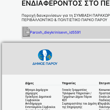
ΕΝΔΙΑΦΕΡΟΝΤΟΣ ΣΤΟ ΠΕ
Παροχή διευκρινίσεων για τη ΣΥΜΒΑΣΗ ΠΑΡΑΧ
ΠΕΡΙΒΑΛΛΟΝΤΙΚΟ & ΠΟΛΙΤΙΣΤΙΚΟ ΠΑΡΚΟ ΠΑΡΟΥ
Paroxh_dieykrinisevn_id5591
Δήμος
Υπηρεσίες
Επιτροπ
Μήνυμα Δημάρχου
Γενικός Γραμματέας
Κοινωνικ
Δήμαρχος
Τηλέφωνα Υπηρεσιών /
Προστασ
Πρόεδρος Δημοτικού
Τμημάτων Δήμου Πάρου
Ενιαία Δ
Συμβουλίου
ΚΕΠ
Παιδεία
Αντιδήμαρχοι
Συμπαραστάτης του Δημότη &
Περιβάλ
Εντεταλμένοι Σύμβουλοι
της Επιχείρησης
Πολιτισμ