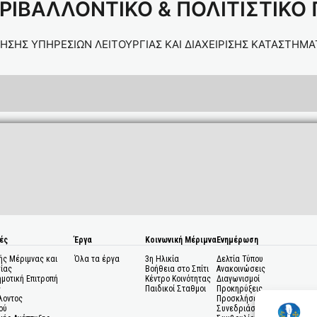
ΡΙΒΑΛΛΟΝΤΙΚΟ & ΠΟΛΙΤΙΣΤΙΚΟ
ΩΡΗΣΗΣ ΥΠΗΡΕΣΙΩΝ ΛΕΙΤΟΥΡΓΙΑΣ ΚΑΙ ΔΙΑΧΕΙΡΙΣΗΣ ΚΑΤΑΣΤΗ
ές
Έργα
Κοινωνική Μέριμνα
Ενημέρωση
ής Μέριμνας και
Όλα τα έργα
3η Ηλικία
Δελτία Τύπου
ίας
Βοήθεια στο Σπίτι
Ανακοινώσεις
ημοτική Επιτροπή
Κέντρο Κοινότητας
Διαγωνισμοί
ς
Παιδικοί Σταθμοι
Προκηρύξεις
λοντος
Προσκλήσεις σε
ού
Συνεδριάσεις Δημοτικού