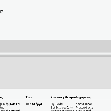
ΗΣ
ές
Έργα
Κοινωνική Μέριμνα
Ενημέρωση
ής Μέριμνας και
Όλα τα έργα
3η Ηλικία
Δελτία Τύπου
ίας
Βοήθεια στο Σπίτι
Ανακοινώσεις