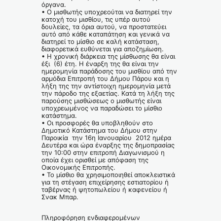
όργανα.
• Ο μισθωτής υποχρεούται να διατηρεί την
κατοχή του μισθίου, τις υπέρ αυτού
δουλείες, τα όρια αυτού, να προστατεύει
αυτό από κάθε καταπάτηση και γενικά να
διατηρεί το μίσθιο σε καλή κατάσταση,
διαφορετικά ευθύνεται για αποζημίωση.
• Η χρονική διάρκεια της μίσθωσης θα είναι
έξι (6) έτη. Η έναρξη της θα είναι την
ημερομηνία παράδοσης του μισθίου από την
αρμόδια Επιτροπή του Δήμου Πάρου και η
λήξη της την αντίστοιχη ημερομηνία μετά
την πάροδο της εξαετίας. Κατά τη λήξη της
παρούσης μισθώσεως ο μισθωτής είναι
υποχρεωμένος να παραδώσει το μίσθιο
κατάστημα.
• Οι προσφορές θα υποβληθούν στο
Δημοτικό Κατάστημα του Δήμου στην
Παροικία την 16η Ιανουαρίου 2012 ημέρα
Δευτέρα και ώρα έναρξης της δημοπρασίας
την 10:00 στην επιτροπή Διαγωνισμού η
οποία έχει ορισθεί με απόφαση της
Οικονομικής Επιτροπής.
• Το μίσθιο θα χρησιμοποιηθεί αποκλειστικά
για τη στέγαση επιχείρησης εστιατορίου ή
ταβέρνας ή ψητοπωλείου ή καφενείου ή
Σνακ Μπαρ.
Πληροφόρηση ενδιαφερομένων