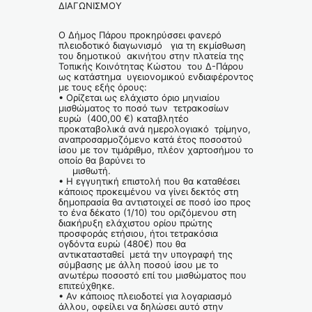
ΔΙΑΓΩΝΙΣΜΟΥ
Ο Δήμος Πάρου προκηρύσσει φανερό
πλειοδοτικό διαγωνισμό για τη εκμίσθωση
του δημοτικού ακινήτου στην πλατεία της
Τοπικής Κοινότητας Κώστου του Δ-Πάρου
ως κατάστημα υγειονομικού ενδιαφέροντος
με τους εξής όρους:
• Ορίζεται ως ελάχιστο όριο μηνιαίου
μισθώματος το ποσό των τετρακοσίων
ευρώ (400,00 €) καταβλητέο
προκαταβολικά ανά ημερολογιακό τρίμηνο,
αναπροσαρμοζόμενο κατά έτος ποσοστού
ίσου με τον τιμάριθμο, πλέον χαρτοσήμου το
οποίο θα βαρύνει το
μισθωτή.
• Η εγγυητική επιστολή που θα καταθέσει
κάποιος προκειμένου να γίνει δεκτός στη
δημοπρασία θα αντιστοιχεί σε ποσό ίσο προς
το ένα δέκατο (1/10) του οριζόμενου στη
διακήρυξη ελάχιστου ορίου πρώτης
προσφοράς ετήσιου, ήτοι τετρακόσια
ογδόντα ευρώ (480€) που θα
αντικατασταθεί μετά την υπογραφή της
σύμβασης με άλλη ποσού ίσου με το
ανωτέρω ποσοστό επί του μισθώματος που
επιτεύχθηκε.
• Αν κάποιος πλειοδοτεί για λογαριασμό
άλλου, οφείλει να δηλώσει αυτό στην