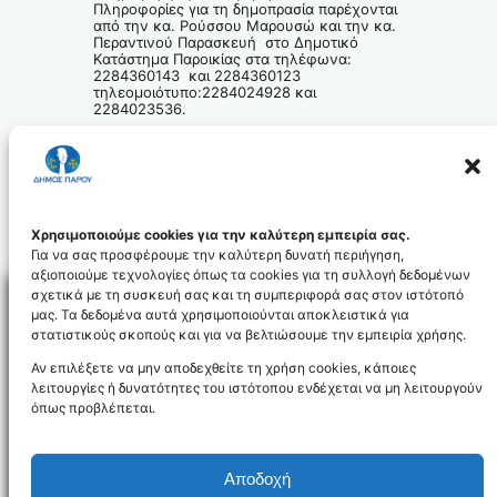
Πληροφορίες για τη δημοπρασία παρέχονται
από την κα. Ρούσσου Μαρουσώ και την κα.
Περαντινού Παρασκευή στο Δημοτικό
Κατάστημα Παροικίας στα τηλέφωνα:
2284360143 και 2284360123
τηλεομοιότυπο:2284024928 και
2284023536.
Ο Δήμαρχος Πάρου
Βλαχογιάννης Χρήστος
Χρησιμοποιούμε cookies για την καλύτερη εμπειρία σας.
Για να σας προσφέρουμε την καλύτερη δυνατή περιήγηση,
αξιοποιούμε τεχνολογίες όπως τα cookies για τη συλλογή δεδομένων
σχετικά με τη συσκευή σας και τη συμπεριφορά σας στον ιστότοπό
μας. Τα δεδομένα αυτά χρησιμοποιούνται αποκλειστικά για
στατιστικούς σκοπούς και για να βελτιώσουμε την εμπειρία χρήσης.
Facebo
Αν επιλέξετε να μην αποδεχθείτε τη χρήση cookies, κάποιες
λειτουργίες ή δυνατότητες του ιστότοπου ενδέχεται να μη λειτουργούν
όπως προβλέπεται.
NEWSLETTER
Αποδοχή