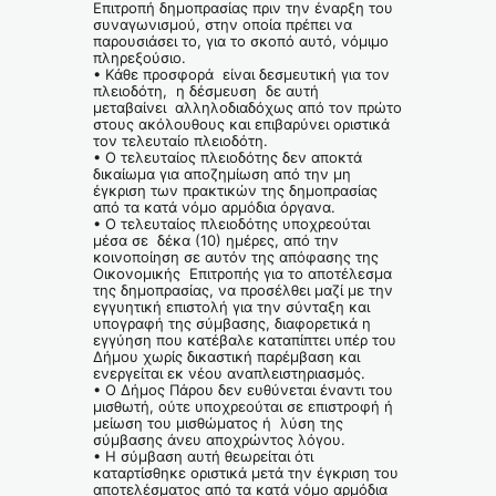
Επιτροπή δημοπρασίας πριν την έναρξη του
συναγωνισμού, στην οποία πρέπει να
παρουσιάσει το, για το σκοπό αυτό, νόμιμο
πληρεξούσιο.
• Κάθε προσφορά είναι δεσμευτική για τον
πλειοδότη, η δέσμευση δε αυτή
μεταβαίνει αλληλοδιαδόχως από τον πρώτο
στους ακόλουθους και επιβαρύνει οριστικά
τον τελευταίο πλειοδότη.
• Ο τελευταίος πλειοδότης δεν αποκτά
δικαίωμα για αποζημίωση από την μη
έγκριση των πρακτικών της δημοπρασίας
από τα κατά νόμο αρμόδια όργανα.
• Ο τελευταίος πλειοδότης υποχρεούται
μέσα σε δέκα (10) ημέρες, από την
κοινοποίηση σε αυτόν της απόφασης της
Οικονομικής Επιτροπής για το αποτέλεσμα
της δημοπρασίας, να προσέλθει μαζί με την
εγγυητική επιστολή για την σύνταξη και
υπογραφή της σύμβασης, διαφορετικά η
εγγύηση που κατέβαλε καταπίπτει υπέρ του
Δήμου χωρίς δικαστική παρέμβαση και
ενεργείται εκ νέου αναπλειστηριασμός.
• Ο Δήμος Πάρου δεν ευθύνεται έναντι του
μισθωτή, ούτε υποχρεούται σε επιστροφή ή
μείωση του μισθώματος ή λύση της
σύμβασης άνευ αποχρώντος λόγου.
• Η σύμβαση αυτή θεωρείται ότι
καταρτίσθηκε οριστικά μετά την έγκριση του
αποτελέσματος από τα κατά νόμο αρμόδια