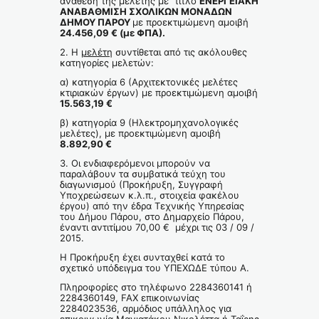
ανάθεση της μελέτης με τίτλο
ΕΝΕΡΓΕΙΑΚΗ
ΑΝΑΒΑΘΜΙΣΗ ΣΧΟΛΙΚΩΝ ΜΟΝΑΔΩΝ
ΔΗΜΟΥ ΠΑΡΟΥ
με προεκτιμώμενη αμοιβή
24.456,09 € (με ΦΠΑ).
2. Η
μελέτη
συντίθεται από τις ακόλουθες
κατηγορίες μελετών:
α) κατηγορία 6 (Αρχιτεκτονικές μελέτες
κτιριακών έργων) με προεκτιμώμενη αμοιβή
15.563,19 €
β) κατηγορία 9 (Ηλεκτρομηχανολογικές
μελέτες), με προεκτιμώμενη αμοιβή
8.892,90 €
3. Οι ενδιαφερόμενοι μπορούν να
παραλάβουν τα συμβατικά τεύχη του
διαγωνισμού (Προκήρυξη, Συγγραφή
Υποχρεώσεων κ.λ.π., στοιχεία φακέλου
έργου) από την έδρα Τεχνικής Υπηρεσίας
του Δήμου Πάρου, στο Δημαρχείο Πάρου,
έναντι αντιτίμου 70,00 € μέχρι τις 03 / 09 /
2015.
Η Προκήρυξη έχει συνταχθεί κατά το
σχετικό υπόδειγμα του ΥΠΕΧΩΔΕ τύπου Α.
Πληροφορίες στο τηλέφωνο 2284360141 ή
2284360149, FAX επικοινωνίας
2284023536, αρμόδιος υπάλληλος για