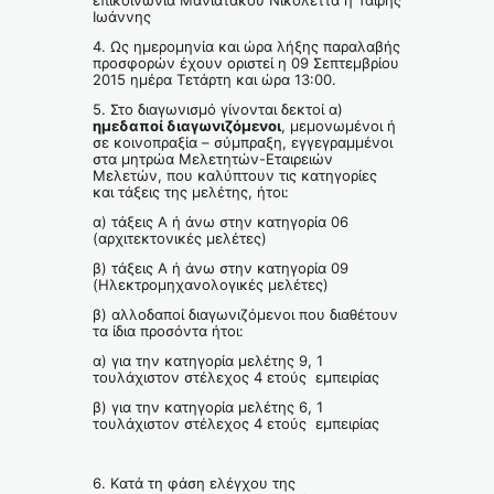
επικοινωνία Μανιατάκου Νικολέττα ή Ταΐρης
Ιωάννης
4. Ως ημερομηνία και ώρα λήξης παραλαβής
προσφορών έχουν οριστεί η 09 Σεπτεμβρίου
2015 ημέρα Τετάρτη και ώρα 13:00.
5. Στο διαγωνισμό γίνονται δεκτοί α)
ημεδαποί διαγωνιζόμενοι
, μεμονωμένοι ή
σε κοινοπραξία – σύμπραξη, εγγεγραμμένοι
στα μητρώα Μελετητών-Εταιρειών
Μελετών, που καλύπτουν τις κατηγορίες
και τάξεις της μελέτης, ήτοι:
α) τάξεις Α ή άνω στην κατηγορία 06
(αρχιτεκτονικές μελέτες)
β) τάξεις Α ή άνω στην κατηγορία 09
(Ηλεκτρομηχανολογικές μελέτες)
β) αλλοδαποί διαγωνιζόμενοι που διαθέτουν
τα ίδια προσόντα ήτοι:
α) για την κατηγορία μελέτης 9, 1
τουλάχιστον στέλεχος 4 ετούς εμπειρίας
β) για την κατηγορία μελέτης 6, 1
τουλάχιστον στέλεχος 4 ετούς εμπειρίας
6. Κατά τη φάση ελέγχου της