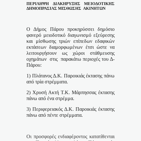
ΠΕΡΙΛΗΨΗ
ΔΙΑΚΗΡΥΞΗΣ
ΜΕΙΟΔΟΤΙΚΗΣ
ΔΗΜΟΠΡΑΣΙΑΣ ΜΙΣΘΩΣΗΣ
ΑΚΙΝΗΤΩΝ
Ο Δήμος Πάρου προκηρύσσει
δημόσιο
φανερό μειοδοτικό διαγωνισμό εξεύρεσης
και μίσθωσης τριών επίπεδων εδαφικών
εκτάσεων διαμορφωμένων έτσι ώστε να
λειτουργήσουν
ως
χώροι
στάθμευσης
οχημάτων
στις
παρακάτω περιοχές του Δ-
Πάρου:
1) Πλάτανος Δ.Κ. Παροικιάς έκτασης πάνω
από τρία στρέμματα.
2) Χρυσή Ακτή Τ.Κ. Μάρπησσας έκτασης
πάνω από ένα στρέμμα.
3) Περιφερειακός Δ.Κ. Παροικιάς έκτασης
πάνω από πέντε στρέμματα.
Οι προσφορές ενδιαφέροντος κατατίθενται