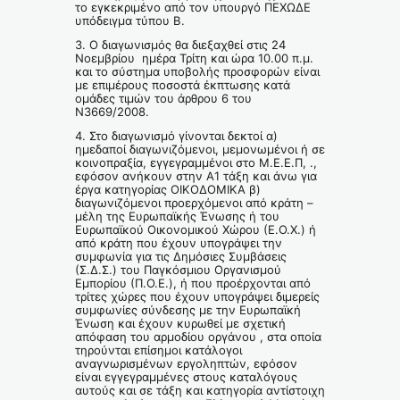
το εγκεκριμένο από τον υπουργό ΠΕΧΩΔΕ
υπόδειγμα τύπου Β.
3. Ο διαγωνισμός θα διεξαχθεί στις 24
Νοεμβρίου ημέρα Τρίτη και ώρα 10.00 π.μ.
και το σύστημα υποβολής προσφορών είναι
με επιμέρους ποσοστά έκπτωσης κατά
ομάδες τιμών του άρθρου 6 του
Ν3669/2008.
4. Στο διαγωνισμό γίνονται δεκτοί α)
ημεδαποί διαγωνιζόμενοι, μεμονωμένοι ή σε
κοινοπραξία, εγγεγραμμένοι στο Μ.Ε.Ε.Π, .,
εφόσον ανήκουν στην Α1 τάξη και άνω για
έργα κατηγορίας ΟΙΚΟΔΟΜΙΚΑ β)
διαγωνιζόμενοι προερχόμενοι από κράτη –
μέλη της Ευρωπαϊκής Ένωσης ή του
Ευρωπαϊκού Οικονομικού Χώρου (Ε.Ο.Χ.) ή
από κράτη που έχουν υπογράψει την
συμφωνία για τις Δημόσιες Συμβάσεις
(Σ.Δ.Σ.) του Παγκόσμιου Οργανισμού
Εμπορίου (Π.Ο.Ε.), ή που προέρχονται από
τρίτες χώρες που έχουν υπογράψει διμερείς
συμφωνίες σύνδεσης με την Ευρωπαϊκή
Ένωση και έχουν κυρωθεί με σχετική
απόφαση του αρμοδίου οργάνου , στα οποία
τηρούνται επίσημοι κατάλογοι
αναγνωρισμένων εργοληπτών, εφόσον
είναι εγγεγραμμένες στους καταλόγους
αυτούς και σε τάξη και κατηγορία αντίστοιχη