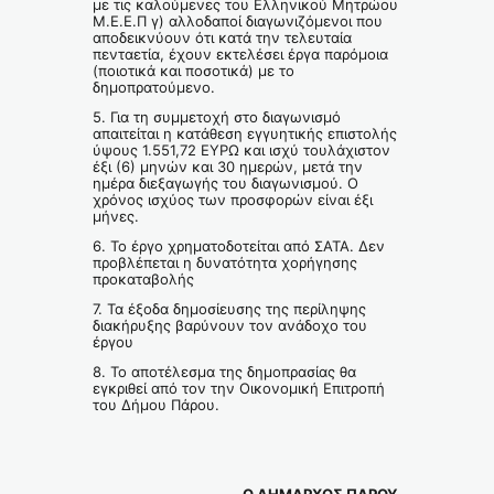
με τις καλούμενες του Ελληνικού Μητρώου
Μ.Ε.Ε.Π γ) αλλοδαποί διαγωνιζόμενοι που
αποδεικνύουν ότι κατά την τελευταία
πενταετία, έχουν εκτελέσει έργα παρόμοια
(ποιοτικά και ποσοτικά) με το
δημοπρατούμενο.
5. Για τη συμμετοχή στο διαγωνισμό
απαιτείται η κατάθεση εγγυητικής επιστολής
ύψους 1.551,72 ΕΥΡΩ και ισχύ τουλάχιστον
έξι (6) μηνών και 30 ημερών, μετά την
ημέρα διεξαγωγής του διαγωνισμού. Ο
χρόνος ισχύος των προσφορών είναι έξι
μήνες.
6. Το έργο χρηματοδοτείται από ΣΑΤΑ. Δεν
προβλέπεται η δυνατότητα χορήγησης
προκαταβολής
7. Τα έξοδα δημοσίευσης της περίληψης
διακήρυξης βαρύνουν τον ανάδοχο του
έργου
8. Το αποτέλεσμα της δημοπρασίας θα
εγκριθεί από τον την Οικονομική Επιτροπή
του Δήμου Πάρου.