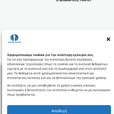
Ο ΔΗΜΑΡΧΟΣ ΠΑΡΟΥ
ΜΑΡΚΟΣ Ι. ΚΩΒΑΙΟΣ
syntirisissxoleion_id3497
Χρησιμοποιούμε cookies για την καλύτερη εμπειρία σας.
Για να σας προσφέρουμε την καλύτερη δυνατή περιήγηση,
αξιοποιούμε τεχνολογίες όπως τα cookies για τη συλλογή δεδομένων
σχετικά με τη συσκευή σας και τη συμπεριφορά σας στον ιστότοπό
μας. Τα δεδομένα αυτά χρησιμοποιούνται αποκλειστικά για
στατιστικούς σκοπούς και για να βελτιώσουμε την εμπειρία χρήσης.
Facebo
Αν επιλέξετε να μην αποδεχθείτε τη χρήση cookies, κάποιες
λειτουργίες ή δυνατότητες του ιστότοπου ενδέχεται να μη λειτουργούν
όπως προβλέπεται.
NEWSLETTER
Αποδοχή