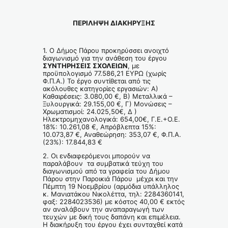
ΠΕΡΙΛΗΨΗ ΔΙΑΚΗΡΥΞΗΣ
1. Ο Δήμος Πάρου προκηρύσσει ανοιχτό
διαγωνισμό για την ανάθεση του έργου
ΣΥΝΤΗΡΗΣΕΙΣ ΣΧΟΛΕΙΩΝ
, με
προϋπολογισμό 77.586,21 ΕΥΡΩ (χωρίς
Φ.Π.Α.) Το έργο συντίθεται από τις
ακόλουθες κατηγορίες εργασιών: Α)
Καθαιρέσεις: 3.080,00 €, Β) Μεταλλικά –
Ξυλουργικά: 29.155,00 €, Γ) Μονώσεις –
Χρωματισμοί: 24.025,50€, Δ )
Ηλεκτρομηχανολογικά: 654,00€, Γ.Ε.+Ο.Ε.
18%: 10.261,08 €, Απρόβλεπτα 15%:
10.073,87 €, Αναθεώρηση: 353,07 €, Φ.Π.Α.
(23%): 17.844,83 €
2. Οι ενδιαφερόμενοι μπορούν να
παραλάβουν τα συμβατικά τεύχη του
διαγωνισμού από τα γραφεία του Δήμου
Πάρου στην Παροικιά Πάρου μέχρι και την
Πέμπτη 19 Νοεμβρίου (αρμόδια υπάλληλος
κ. Μανιατάκου Νικολέττα, τηλ: 2284360141,
φαξ: 2284023536) με κόστος 40,00 € εκτός
αν αναλάβουν την αναπαραγωγή των
τευχών με δική τους δαπάνη και επιμέλεια.
Η διακήρυξη του έργου έχει συνταχθεί κατά