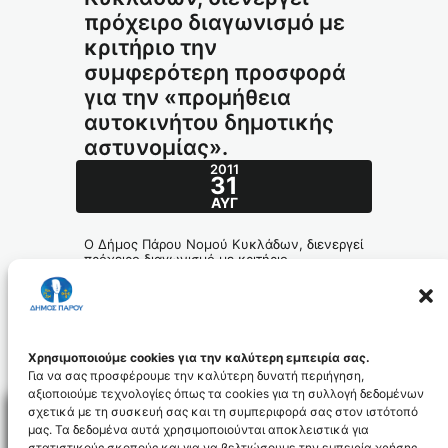
πρόχειρο διαγωνισμό με
κριτήριο την
συμφερότερη προσφορά
για την «προμήθεια
αυτοκινήτου δημοτικής
αστυνομίας».
2011
31
ΑΥΓ
Ο Δήμος Πάρου Νομού Κυκλάδων, διενεργεί
πρόχειρο διαγωνισμό με κριτήριο
την συμφερότερη προσφορά για την
«προμήθεια αυτοκινήτου δημοτικής
αστυνομίας».
diakirixicar_id2275
Χρησιμοποιούμε cookies για την καλύτερη εμπειρία σας.
Για να σας προσφέρουμε την καλύτερη δυνατή περιήγηση,
αξιοποιούμε τεχνολογίες όπως τα cookies για τη συλλογή δεδομένων
σχετικά με τη συσκευή σας και τη συμπεριφορά σας στον ιστότοπό
μας. Τα δεδομένα αυτά χρησιμοποιούνται αποκλειστικά για
στατιστικούς σκοπούς και για να βελτιώσουμε την εμπειρία χρήσης.