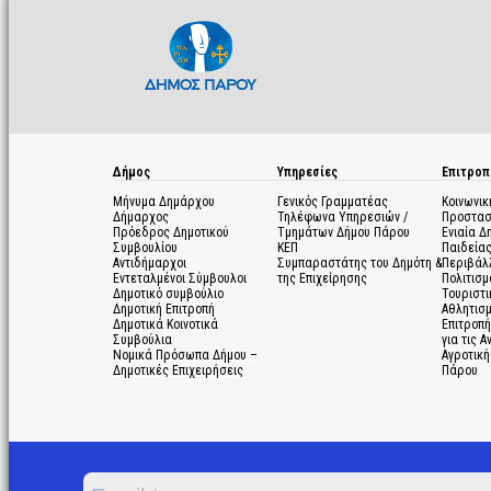
Δήμος
Υπηρεσίες
Επιτροπ
Μήνυμα Δημάρχου
Γενικός Γραμματέας
Κοινωνικ
Δήμαρχος
Τηλέφωνα Υπηρεσιών /
Προστασ
Πρόεδρος Δημοτικού
Τμημάτων Δήμου Πάρου
Ενιαία Δ
Συμβουλίου
ΚΕΠ
Παιδεία
Αντιδήμαρχοι
Συμπαραστάτης του Δημότη &
Περιβάλ
Εντεταλμένοι Σύμβουλοι
της Επιχείρησης
Πολιτισμ
Δημοτικό συμβούλιο
Τουριστι
Δημοτική Επιτροπή
Αθλητισ
Δημοτικά Κοινοτικά
Επιτροπή
Συμβούλια
για τις 
Νομικά Πρόσωπα Δήμου –
Αγροτική
Δημοτικές Επιχειρήσεις
Πάρου