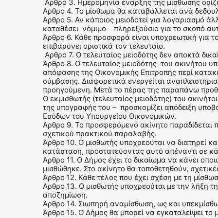
Άρθρο 3. Ημερομηνία έναρξης της μίσθωσης ορί
Άρθρο 4. Το μίσθωμα θα καταβάλλεται ανά δεδου
Άρθρο 5. Αν κάποιος μειοδοτεί για λογαριασμό άλ
καταθέσει νόμιμο πληρεξούσιο για το σκοπό αυτ
Άρθρο 6. Κάθε προσφορά είναι υποχρεωτική για τ
επιβαρύνει οριστικά τον τελευταίο.
Άρθρο 7. Ο τελευταίος μειοδότης δεν αποκτά δικ
Άρθρο 8. Ο τελευταίος μειοδότης του ακινήτου υ
απόφασης της Οικονομικής Επιτροπής περί κατακ
σύμβασης. Διαφορετικά ενεργείται αναπλειστηρια
προηγούμενη. Μετά το πέρας της παραπάνω προθε
Ο εκμισθωτής (τελευταίος μειοδότης) του ακινήτ
της υπογραφής του – προσκομίζει απόδειξη υποβ
Εσόδων του Υπουργείου Οικονομικών.
Άρθρο 9. Το προσφερόμενο ακίνητο παραδίδεται 
σχετικού πρακτικού παραλαβής.
Άρθρο 10. Ο μισθωτής υποχρεούται να διατηρεί και
κατάσταση, προστατεύοντας αυτό απέναντι σε κά
Άρθρο 11. Ο Δήμος έχει το δικαίωμα να κάνει οπο
μισθώθηκε. Στο ακίνητο θα τοποθετηθούν, σχετικέ
Άρθρο 12. Κάθε τέλος που έχει σχέση με τη μίσθω
Άρθρο 13. Ο μισθωτής υποχρεούται με την λήξη τ
αποζημίωση.
Άρθρο 14. Σιωπηρή αναμίσθωση, ως και υπεκμίσθ
Άρθρο 15. Ο Δήμος θα μπορεί να εγκαταλείψει το 