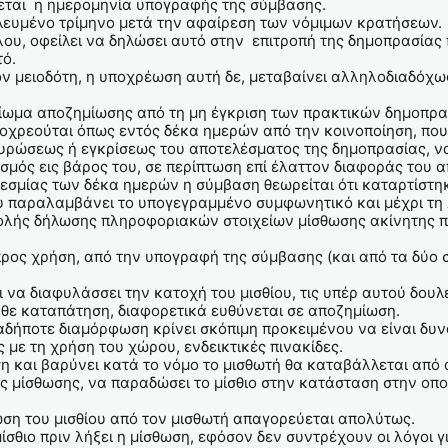
ζεται η ημερομηνία υπογραφής της σύμβασης.
λευμένο τρίμηνο μετά την αφαίρεση των νόμιμων κρατήσεων.
λου, οφείλει να δηλώσει αυτό στην επιτροπή της δημοπρασίας 
ό.
ον μειοδότη, η υποχρέωση αυτή δε, μεταβαίνει αλληλοδιαδόχ
αίωμα αποζημίωσης από τη μη έγκριση των πρακτικών δημοπρα
ποχρεούται όπως εντός δέκα ημερών από την κοινοποίηση, που
υρώσεως ή εγκρίσεως του αποτελέσματος της δημοπρασίας, να
σμός εις βάρος του, σε περίπτωση επί έλαττον διαφοράς του 
σμίας των δέκα ημερών η σύμβαση θεωρείται ότι καταρτίστηκ
ου παραλαμβάνει το υπογεγραμμένο συμφωνητικό και μέχρι τη
ολής δήλωσης πληροφοριακών στοιχείων μίσθωσης ακίνητης π
προς χρήση, από την υπογραφή της σύμβασης (και από τα δύο 
 να διαφυλάσσει την κατοχή του μισθίου, τις υπέρ αυτού δουλεί
θε καταπάτηση, διαφορετικά ευθύνεται σε αποζημίωση.
ιαδήποτε διαμόρφωση κρίνει σκόπιμη προκειμένου να είναι δυνα
ς με τη χρήση του χώρου, ενδεικτικές πινακίδες.
ση και βαρύνει κατά το νόμο το μισθωτή θα καταβάλλεται από
ης μίσθωσης, να παραδώσει το μίσθιο στην κατάσταση στην οπο
ωση του μισθίου από τον μισθωτή απαγορεύεται απολύτως.
μίσθιο πριν λήξει η μίσθωση, εφόσον δεν συντρέχουν οι λόγοι 