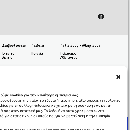
Facebook
Διαβουλεύσεις
Παιδεία
Πολιτισμός – Αθλητισμός
Ενεργές
Παιδεία
Πολιτισμός
Αρχείο
Αθλητισμός
ούμε cookies για την καλύτερη εμπειρία σας.
 προσφέρουμε την καλύτερη δυνατή περιήγηση, αξιοποιούμε τεχνολογίες
kies για τη συλλογή δεδομένων σχετικά με τη συσκευή σας και τη
ς
ά σας στον ιστότοπό μας. Τα δεδομένα αυτά χρησιμοποιούνται
ά για στατιστικούς σκοπούς και για να βελτιώσουμε την εμπειρία
ε να μην αποδεχθείτε τη χρήση cookies, κάποιες λειτουργίες ή