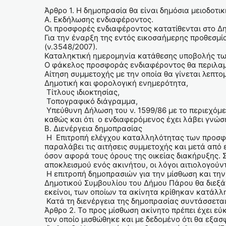
Άρθρο 1. Η δημοπρασία θα είναι δημόσια μειοδοτικ
Α. Εκδήλωσης ενδιαφέροντος.
Οι προσφορές ενδιαφέροντος κατατίθενται στο Δ
Για την έναρξη της εντός εικοσαήμερης προθεσμί
(ν.3548/2007).
Καταληκτική ημερομηνία κατάθεσης υποβολής των
Ο φάκελος προσφοράς ενδιαφέροντος θα περιλα
Αίτηση συμμετοχής με την οποία θα γίνεται λεπτ
Δημοτική και φορολογική ενημερότητα,
Τίτλους ιδιοκτησίας,
Τοπογραφικό διάγραμμα,
Υπεύθυνη Δήλωση του ν. 1599/86 με το περιεχόμε
καθώς και ότι ο ενδιαφερόμενος έχει λάβει γνώ
Β. Διενέργεια δημοπρασίας
Η Επιτροπή ελέγχου καταλληλότητας των προσφε
παραλάβει τις αιτήσεις συμμετοχής και μετά από
όσον αφορά τους όρους της οικείας διακήρυξης. 
αποκλεισμού ενός ακινήτου, οι λόγοι αιτιολογού
Η επιτροπή δημοπρασιών για την μίσθωση και τη
Δημοτικού Συμβουλίου του Δήμου Πάρου θα διεξά
εκείνοι, των οποίων τα ακίνητα κρίθηκαν κατάλλη
Κατά τη διενέργεια της δημοπρασίας συντάσσεται 
Άρθρο 2. Το προς μίσθωση ακίνητο πρέπει έχει εύ
τον οποίο μισθώθηκε και με δεδομένο ότι θα εξασφ