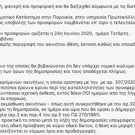
ή, φανερή και προφορική και θα διεξαχθεί σύμφωνα με τις διατ
ημοτικό Κατάστημα στην Παροικία, στην υπηρεσία Πρωτοκόλλ
ας υποβολής των προσφορών λαμβάνεται υπ’ όψιν η τελευταία
 προσφορών ορίζεται η 24η Ιουνίου 2020, ημέρα Τετάρτη .
μβάνει:
ομερής περιγραφή του ακινήτου (θέση, έκταση καθώς και οποια
νο της οποίας θα βεβαιώνεται ότι δεν υπάρχει νομικό κώλυμ
ση των όρων της δημοπρασίας και τους αποδέχεται πλήρως.
ρόμενων ακινήτων, η οποία ορίστηκε με την με αρ. 307/20
 επιτόπια έρευνα κρίνει περί της καταλληλότητας των προσφε
Συντάσσει σχετική έκθεση, εντός δέκα (10) ημερών από της 
νται επαρκώς.
ν εκμίσθωση ακινήτων – όπως αυτή συγκροτήθηκε με την αρ.
γει τη δημοπρασία, σε ημέρα και ώρα που θα ορίσει ο Δήμαρχ
λα (αρ.3 και παρ.4 του αρ.5 του ΠΔ 270/1981).
πρακτικό το οποίο μετά τη λήξη της δημοπρασίας υπογράφεται
κολη οδική πρόσβαση σε κύριο οδικό δίκτυο, η θέση και μορφή
αλίζονται οι νόμιμοι όροι και προδιαγραφές .