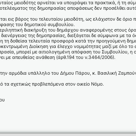
υταίος μειοδότης αρνείται να υπογράψει τα πρακτικά, ή τη σύ
 αποτελέσματος της δημοπρασίας αποφάσεως δεν προσέλθει αυ
ι εις βάρος του τελευταίου μειοδότη, ως ελάχιστον δε όριο π
όφασης του δημοτικού συμβουλίου.
εριληπτική διακήρυξη του δημάρχου αναφερομένης στους όρο
ς διενέργειας της δημοπρασίας, διεξάγεται δε σύμφωνα με τα
η τη δοθείσα τελευταία προσφορά κατά την προηγούμενη δημ
εντρωμένη Διοίκηση για έλεγχο νομιμότητας μαζί με όλο τ
ρασία, μπορεί με αιτιολογημένη απόφαση του Συμβουλίου, η 
ίνει με απευθείας ανάθεση (άρθ.194 του ν.3464/2006).
την αρμόδια υπάλληλο του Δήμου Πάρου, κ. Βασιλική Ζαμπούν
από τα σχετικώς προβλεπόμενα στον οικείο Νόμο.
υ
ς Ι. Κ