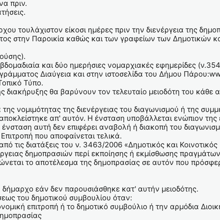
α πριν.
τήσεις.
χου τουλάχιστον είκοσι ημέρες πριν την διενέργεια της δημο
ος στην Παροικία καθώς και των γραφείων των Δημοτικών κα
ούσης).
εβδομαδιαία και δύο ημερήσιες νομαρχιακές εφημερίδες (ν.35
ογράμματος Διαύγεια και στην ιστοσελίδα του Δήμου Πάρου:ww
Τοπικό Τύπο.
ης διακήρυξης θα βαρύνουν τον τελευταίο μειοδότη του κάθε 
 της νομιμότητας της διενέργειας του διαγωνισμού ή της συμ
αποκλείστηκε απ' αυτόν. Η ένσταση υποβάλλεται ενώπιον της 
Η ένσταση αυτή δεν επιφέρει αναβολή ή διακοπή του διαγωνισμ
Επιτροπή που αποφαίνεται τελικά.
από τις διατάξεις του ν. 3463/2006 «Δημοτικός και Κοινοτικός
νέργειας δημοπρασιών περί εκποίησης ή εκμίσθωσης πραγμάτων
νεται το αποτέλεσμα της δημοπρασίας σε αυτόν που πρόσφερε
δήμαρχο εάν δεν παρουσιάσθηκε κατ' αυτήν μειοδότης.
ως του δημοτικού συμβουλίου όταν:
κονομική επιτροπή ή το δημοτικό συμβούλιο ή την αρμόδια Διο
δημοπρασίας