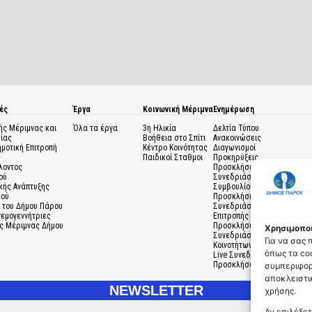
ές
Έργα
Κοινωνική Μέριμνα
Ενημέρωση
ής Μέριμνας και
Όλα τα έργα
3η Ηλικία
Δελτία Τύπου
ίας
Βοήθεια στο Σπίτι
Ανακοινώσεις
ημοτική Επιτροπή
Κέντρο Κοινότητας
Διαγωνισμοί
ς
Παιδικοί Σταθμοι
Προκηρύξεις
λοντος
Προσκλήσεις σε
ού
Συνεδριάσεις Δημοτικού
κής Ανάπτυξης
Συμβουλίου
μού
Προσκλήσεις σε
 του Δήμου Πάρου
Συνεδριάσεις Δημοτικής
Ανεμογεννήτριες
Επιτροπής
ς Μέριμνας Δήμου
Προσκλήσεις σε
Χρησιμοποι
Συνεδριάσεις Δημοτικών
Για να σας
Κοινοτήτων
όπως τα coo
Live Συνεδριάσεις
Προσκλήσεις Ενδιαφέροντο
συμπεριφορ
αποκλειστικ
NEWSLETTER
χρήσης.
Αν επιλέξετ