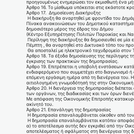
προηγουμένως ενημερώσει τον εκμισθωτή ένα μήν
Άρθρο 16. Το μίσθωμα υπόκειται στις εκάστοτε κρα
Άρθρο 17. Δημοσίευση Διακήρυξης
Η διακήρυξη θα αναρτηθεί με φροντίδα του Δημάρ
Πίνακα ανακοινώσεων του Δημοτικού καταστήματ
δημοσιότερο μέρος της έδρας του Δήμου
(Κέντρο Εξυπηρέτησης Πολιτών Παροικίας και Να
Περίληψη της διακήρυξης θα δημοσιευθεί σε μία 
Πέμπτη , θα αναρτηθεί στο Δικτυακό τόπο του πρ
Θα αποσταλεί με ηλεκτρονικό ταχυδρομείο στον 
Άρθρο 18. Τα έξοδα δημοσίευσης της περίληψης τ
έγκρισης των πρακτικών της δημοπρασίας.
Άρθρο 19. Επιτρέπεται η υποβολή ενστάσεων κατά
ενδιαφερόμενο που συμμετέχει στο διαγωνισμό ή 
επόμενη εργάσιμη ημέρα από τη διενέργεια του. 
αιτιολογημένη γνωμοδότησή της στην Οικονομική 
Άρθρο 20. Η διενέργεια της δημοπρασίας διέπεται 
των οργάνων, της διαδικασίας και των όρων διε
Με απόφαση της Οικονομικής Επιτροπής κατακυρώ
ακίνητό του.
Άρθρο 21. Επανάληψη της δημοπρασίας
Η δημοπρασία επαναλαμβάνεται οίκοθεν από τον 
Η δημοπρασία επαναλαμβάνεται κατόπιν αποφάσε
α) το αποτέλεσμα αυτής δεν εγκριθεί από την Οι
αποτελέσματος ή σφάλματος στη διενέργεια της 