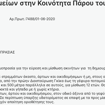
μείων στην Κοινότητα Πάρου το
01-06-2020
Α
ΔΩΝ
ΡΟΥ
ΕΣΙΩΝ
ΟΡΓΑΝΩΝ
ΣΙΑΣ
ημοπρασία για την εύρεση και μίσθωση ακινήτων για τη δημιο
ς 4 στρεμμάτων έκαστο, άρτιων και οικοδομήσιμων ή μη, στου
, από την πρώην Διασταύρωση Γκίκα έως τη γέφυρα ποταμού 
 και 500 μέτρα παράλληλα σε αυτούς, για μίσθωση 12 ετών. Θ
εκτά και γήπεδα με ή χωρίς κτήρια.
άτων, άρτιου και οικοδομήσιμου, στον οδικό άξονα από το γεφ
 Σε περίπτωση ύπαρξης υδατορέματος σε επαφή με τα προς μί
χόν απαίτηση οριοθέτησης τους.