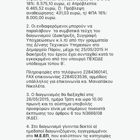
18%: 6.575,10 ευρώ, ε) Απρόβλεπτα:
6.465,52 ευρώ, ζ) Πρόβλεψη
αναθεώρησης: 431,03 ευρώ, η) ΦΠΑ 16%:
8.000,00 ευρώ.
2. Οι ενδιαφερόμενοι μπορούν να
παραλάβουν τα συμβατικά τεύχη του
διαγωνισμού (Διακήρυξη, Συγγραφή
Υποχρεώσεων κ.λ.π) από την γραμματεία
της Δ/νσης Τεχνικών Υπηρεσιών στο
Δημαρχείο Πάρου, μέχρι τις 25/05/2015 Η
διακήρυξη του έργου έχει συνταχθεί κατά το
εγκεκριμένο από τον υπουργό ΠΕΧΩΔΕ
υπόδειγμα τύπου Β΄.
Πληροφορίες στο τηλέφωνο 2284360141,
FAX επικοινωνίας 2284023536, αρμόδιος
υπάλληλος για επικοινωνία κα. Μανιατάκου
Νικολέτα.
3. Ο διαγωνισμός θα διεξαχθεί στις
26/05/2015, ημέρα Τρίτη και ώρα 10.00
πρωινή και το σύστημα υποβολής
προσφορών είναι με επιμέρους ποσοστά
έκπτωσης του άρθρου 6 του Ν3669/08
(ΚΔΕ).
4. Στο διαγωνισμό γίνονται δεκτοί α)
ημεδαποί διαγωνιζόμενοι, εγγεγραμμένοι
στο
Μ.Ε.ΕΠ
, που καλύπτουν τις κατηγορίες