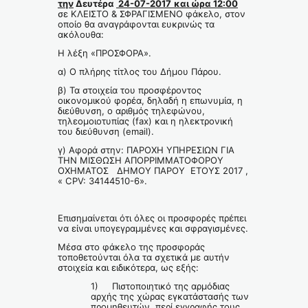
την
Δευτέρα
24-07-2017
και ώρα 12:00
σε ΚΛΕΙΣΤΟ & ΣΦΡΑΓΙΣΜΕΝΟ φάκελο, στον
οποίο θα αναγράφονται ευκρινώς τα
ακόλουθα:
Η λέξη «ΠΡΟΣΦΟΡΑ».
α) Ο πλήρης τίτλος του Δήμου Πάρου.
β) Τα στοιχεία του προσφέροντος
οικονομικού φορέα, δηλαδή η επωνυμία, η
διεύθυνση, ο αριθμός τηλεφώνου,
τηλεομοιοτυπίας (fax) και η ηλεκτρονική
του διεύθυνση (email).
γ) Αφορά στην: ΠΑΡΟΧΗ ΥΠΗΡΕΣΙΩΝ ΓΙΑ
ΤΗΝ ΜΙΣΘΩΣΗ ΑΠΟΡΡΙΜΜΑΤΟΦΟΡΟΥ
ΟΧΗΜΑΤΟΣ ΔΗΜΟΥ ΠΑΡΟΥ ΕΤΟΥΣ 2017 ,
« CPV: 34144510-6».
Επισημαίνεται ότι όλες οι προσφορές πρέπει
να είναι υπογεγραμμένες και σφραγισμένες.
Μέσα στο φάκελο της προσφοράς
τοποθετούνται όλα τα σχετικά με αυτήν
στοιχεία και ειδικότερα, ως εξής:
1) Πιστοποιητικό της αρμόδιας
αρχής της χώρας εγκατάστασής των
προμηθευτών, περί εγγραφής τους