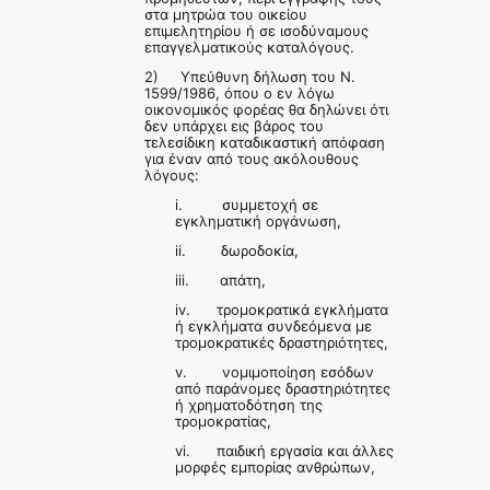
στα μητρώα του οικείου
επιμελητηρίου ή σε ισοδύναμους
επαγγελματικούς καταλόγους.
2) Υπεύθυνη δήλωση του Ν.
1599/1986, όπου ο εν λόγω
οικονομικός φορέας θα δηλώνει ότι
δεν υπάρχει εις βάρος του
τελεσίδικη καταδικαστική απόφαση
για έναν από τους ακόλουθους
λόγους:
i. συμμετοχή σε
εγκληματική οργάνωση,
ii. δωροδοκία,
iii. απάτη,
iv. τρομοκρατικά εγκλήματα
ή εγκλήματα συνδεόμενα με
τρομοκρατικές δραστηριότητες,
v. νομιμοποίηση εσόδων
από παράνομες δραστηριότητες
ή χρηματοδότηση της
τρομοκρατίας,
vi. παιδική εργασία και άλλες
μορφές εμπορίας ανθρώπων,