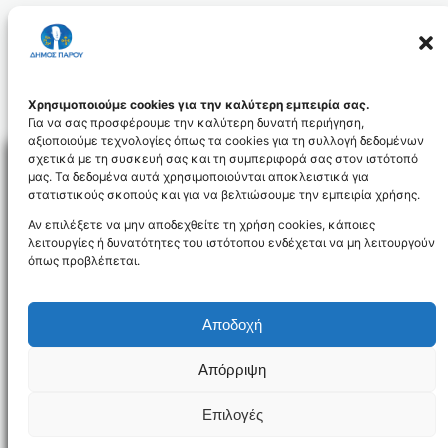
Μάρκος Ι. Κωβαίος
Χρησιμοποιούμε cookies για την καλύτερη εμπειρία σας.
Για να σας προσφέρουμε την καλύτερη δυνατή περιήγηση,
αξιοποιούμε τεχνολογίες όπως τα cookies για τη συλλογή δεδομένων
σχετικά με τη συσκευή σας και τη συμπεριφορά σας στον ιστότοπό
μας. Τα δεδομένα αυτά χρησιμοποιούνται αποκλειστικά για
στατιστικούς σκοπούς και για να βελτιώσουμε την εμπειρία χρήσης.
Facebo
Αν επιλέξετε να μην αποδεχθείτε τη χρήση cookies, κάποιες
λειτουργίες ή δυνατότητες του ιστότοπου ενδέχεται να μη λειτουργούν
όπως προβλέπεται.
NEWSLETTER
Αποδοχή
Απόρριψη
Όροι χρήσης
Δήλωση Προσβασιμότητας
Δήμος Πάρου
Επιλογές
Designed and developed by
Gloman
©
2026