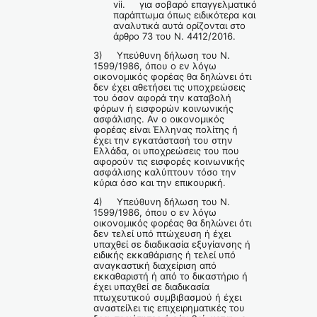
vii. για σοβαρό επαγγελματικό
παράπτωμα όπως ειδικότερα και
αναλυτικά αυτά ορίζονται στο
άρθρο 73 του Ν. 4412/2016.
3) Υπεύθυνη δήλωση του Ν.
1599/1986, όπου ο εν λόγω
οικονομικός φορέας θα δηλώνει ότι
δεν έχει αθετήσει τις υποχρεώσεις
του όσον αφορά την καταβολή
φόρων ή εισφορών κοινωνικής
ασφάλισης. Αν ο οικονομικός
φορέας είναι Έλληνας πολίτης ή
έχει την εγκατάστασή του στην
Ελλάδα, οι υποχρεώσεις του που
αφορούν τις εισφορές κοινωνικής
ασφάλισης καλύπτουν τόσο την
κύρια όσο και την επικουρική.
4) Υπεύθυνη δήλωση του Ν.
1599/1986, όπου ο εν λόγω
οικονομικός φορέας θα δηλώνει ότι
δεν τελεί υπό πτώχευση ή έχει
υπαχθεί σε διαδικασία εξυγίανσης ή
ειδικής εκκαθάρισης ή τελεί υπό
αναγκαστική διαχείριση από
εκκαθαριστή ή από το δικαστήριο ή
έχει υπαχθεί σε διαδικασία
πτωχευτικού συμβιβασμού ή έχει
αναστείλει τις επιχειρηματικές του