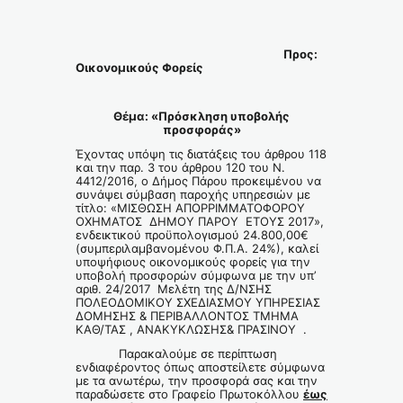
Προς:
Οικονομικούς Φορείς
Θέμα: «Πρόσκληση υποβολής
προσφοράς»
Έχοντας υπόψη τις διατάξεις του άρθρου 118
και την παρ. 3 του άρθρου 120 του Ν.
4412/2016, ο Δήμος Πάρου προκειμένου να
συνάψει σύμβαση παροχής υπηρεσιών με
τίτλο: «ΜΙΣΘΩΣΗ ΑΠΟΡΡΙΜΜΑΤΟΦΟΡΟΥ
ΟΧΗΜΑΤΟΣ ΔΗΜΟΥ ΠΑΡΟΥ ΕΤΟΥΣ 2017»,
ενδεικτικού προϋπολογισμού 24.800,00€
(συμπεριλαμβανομένου Φ.Π.Α. 24%), καλεί
υποψήφιους οικονομικούς φορείς για την
υποβολή προσφορών σύμφωνα με την υπ’
αριθ. 24/2017 Μελέτη της Δ/ΝΣΗΣ
ΠΟΛΕΟΔΟΜΙΚΟΥ ΣΧΕΔΙΑΣΜΟΥ ΥΠΗΡΕΣΙAΣ
ΔΟΜΗΣΗΣ & ΠΕΡΙΒΑΛΛΟΝΤΟΣ ΤΜΗΜΑ
ΚΑΘ/ΤΑΣ , ΑΝΑΚΥΚΛΩΣΗΣ& ΠΡΑΣΙΝΟΥ .
Παρακαλούμε σε περίπτωση
ενδιαφέροντος όπως αποστείλετε σύμφωνα
με τα ανωτέρω, την προσφορά σας και την
παραδώσετε στο Γραφείο Πρωτοκόλλου
έως