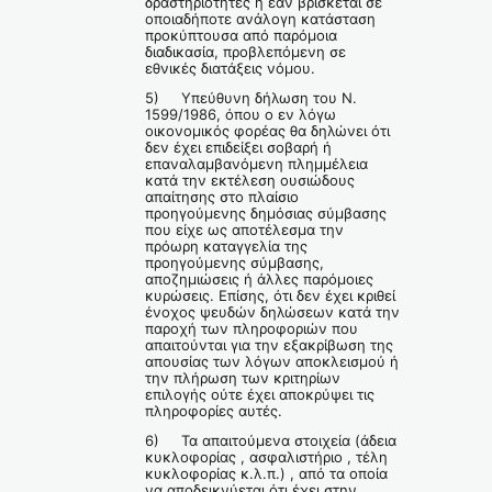
δραστηριότητες ή εάν βρίσκεται σε
οποιαδήποτε ανάλογη κατάσταση
προκύπτουσα από παρόμοια
διαδικασία, προβλεπόμενη σε
εθνικές διατάξεις νόμου.
5) Υπεύθυνη δήλωση του Ν.
1599/1986, όπου ο εν λόγω
οικονομικός φορέας θα δηλώνει ότι
δεν έχει επιδείξει σοβαρή ή
επαναλαμβανόμενη πλημμέλεια
κατά την εκτέλεση ουσιώδους
απαίτησης στο πλαίσιο
προηγούμενης δημόσιας σύμβασης
που είχε ως αποτέλεσμα την
πρόωρη καταγγελία της
προηγούμενης σύμβασης,
αποζημιώσεις ή άλλες παρόμοιες
κυρώσεις. Επίσης, ότι δεν έχει κριθεί
ένοχος ψευδών δηλώσεων κατά την
παροχή των πληροφοριών που
απαιτούνται για την εξακρίβωση της
απουσίας των λόγων αποκλεισμού ή
την πλήρωση των κριτηρίων
επιλογής ούτε έχει αποκρύψει τις
πληροφορίες αυτές.
6) Τα απαιτούμενα στοιχεία (άδεια
κυκλοφορίας , ασφαλιστήριο , τέλη
κυκλοφορίας κ.λ.π.) , από τα οποία
να αποδεικνύεται ότι έχει στην