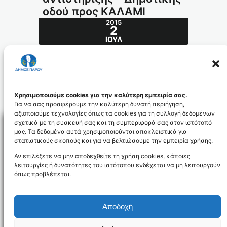
οδού προς ΚΑΛΑΜΙ
2015
2
ΙΟΎΛ
Επισκευή τοιχίου αντιστήριξης – Δημοτικής
οδού προς ΚΑΛΑΜΙ
0538_001TIXIOANTISKALAMI_id3417
Χρησιμοποιούμε cookies για την καλύτερη εμπειρία σας.
Για να σας προσφέρουμε την καλύτερη δυνατή περιήγηση,
αξιοποιούμε τεχνολογίες όπως τα cookies για τη συλλογή δεδομένων
σχετικά με τη συσκευή σας και τη συμπεριφορά σας στον ιστότοπό
μας. Τα δεδομένα αυτά χρησιμοποιούνται αποκλειστικά για
στατιστικούς σκοπούς και για να βελτιώσουμε την εμπειρία χρήσης.
Facebo
Αν επιλέξετε να μην αποδεχθείτε τη χρήση cookies, κάποιες
λειτουργίες ή δυνατότητες του ιστότοπου ενδέχεται να μη λειτουργούν
όπως προβλέπεται.
NEWSLETTER
Αποδοχή