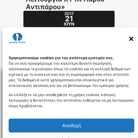
Αντιπάρου»
2017
21
ΙΟΎΝ
«Διαχείριση και Λειτουργία ΧΥΤΑ Πάρου –
Αντιπάρου»
xyta_id3970
Χρησιμοποιούμε cookies για την καλύτερη εμπειρία σας.
Για να σας προσφέρουμε την καλύτερη δυνατή περιήγηση,
αξιοποιούμε τεχνολογίες όπως τα cookies για τη συλλογή δεδομένων
σχετικά με τη συσκευή σας και τη συμπεριφορά σας στον ιστότοπό
μας. Τα δεδομένα αυτά χρησιμοποιούνται αποκλειστικά για
στατιστικούς σκοπούς και για να βελτιώσουμε την εμπειρία χρήσης.
Facebo
Αν επιλέξετε να μην αποδεχθείτε τη χρήση cookies, κάποιες
λειτουργίες ή δυνατότητες του ιστότοπου ενδέχεται να μη λειτουργούν
όπως προβλέπεται.
NEWSLETTER
Αποδοχή