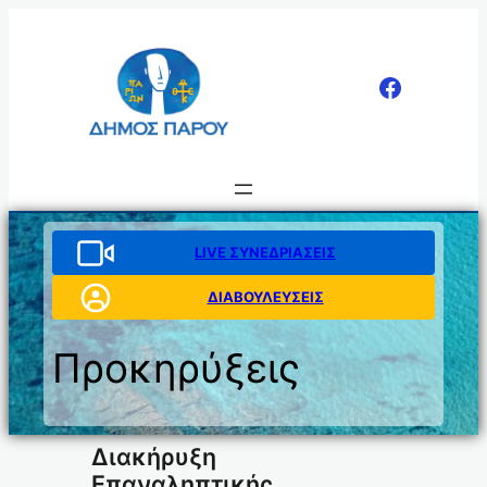
Μετάβαση
στο
περιεχόμενο
LIVE ΣΥΝΕΔΡΙΑΣΕΙΣ
ΔΙΑΒΟΥΛΕΥΣΕΙΣ
Προκηρύξεις
Διακήρυξη
Επαναληπτικής