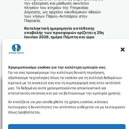
την εξεύρεση και μίσθωση ακινήτου
πλησίον του κτηρίου της Υπηρεσίας
Δόμησης, ως αρχείου οικοδομικών αδειών
των νήσων Πάρου-Αντιπάρου στην
Παροικία.
Καταληκτική ημερομηνία κατάθεσης
υποβολής των προσφορών ορίζεται η 25η
Ιουνίου 2026, ημέρα Πέμπτη και ώρα
14:00.
ΠΕΡΙΛΗΨΗ ΕΠΑΝΑΛΗΠΤΙΚΗΣ ΔΙΑΚΗΡΥΞΗΣ ΑΔΑ
Λήψη
Διακήρυξη δημοπρασίας ΑΔΑ 9ΙΘΚΩΞΓ-ΒΔΛ (1)
Λήψη
Χρησιμοποιούμε cookies για την καλύτερη εμπειρία σας.
Για να σας προσφέρουμε την καλύτερη δυνατή περιήγηση,
αξιοποιούμε τεχνολογίες όπως τα cookies για τη συλλογή δεδομένων
σχετικά με τη συσκευή σας και τη συμπεριφορά σας στον ιστότοπό
μας. Τα δεδομένα αυτά χρησιμοποιούνται αποκλειστικά για
στατιστικούς σκοπούς και για να βελτιώσουμε την εμπειρία χρήσης.
Facebo
Αν επιλέξετε να μην αποδεχθείτε τη χρήση cookies, κάποιες
λειτουργίες ή δυνατότητες του ιστότοπου ενδέχεται να μη λειτουργούν
όπως προβλέπεται.
NEWSLETTER