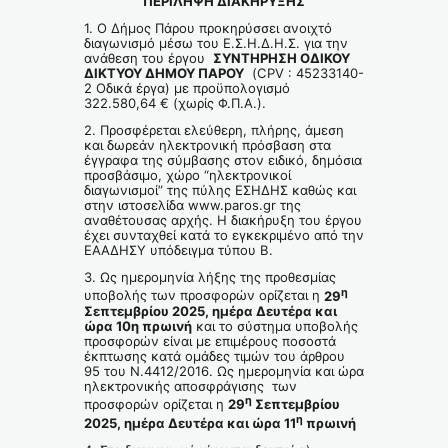
ΠΕΡΙΛΗΨΗ ΔΙΑΚΗΡΥΞΗΣ
1. Ο Δήμος Πάρου προκηρύσσει ανοιχτό
διαγωνισμό μέσω του Ε.Σ.Η.Δ.Η.Σ. για την
ανάθεση του έργου
ΣΥΝΤΗΡΗΣΗ ΟΔΙΚΟΥ
ΔΙΚΤΥΟΥ ΔΗΜΟΥ ΠΑΡΟΥ
(CPV : 45233140-
2 Οδικά έργα) με προϋπολογισμό
322.580,64 € (χωρίς Φ.Π.Α.).
2. Προσφέρεται ελεύθερη, πλήρης, άμεση
και δωρεάν ηλεκτρονική πρόσβαση στα
έγγραφα της σύμβασης στον ειδικό, δημόσια
προσβάσιμο, χώρο “ηλεκτρονικοί
διαγωνισμοί” της πύλης ΕΣΗΔΗΣ καθώς και
στην ιστοσελίδα www.paros.gr της
αναθέτουσας αρχής. Η διακήρυξη του έργου
έχει συνταχθεί κατά το εγκεκριμένο από την
ΕΑΑΔΗΣΥ υπόδειγμα τύπου Β.
3. Ως ημερομηνία λήξης της προθεσμίας
η
υποβολής των προσφορών ορίζεται η
29
Σεπτεμβρίου 2025, ημέρα Δευτέρα και
ώρα 10η πρωινή
και το σύστημα υποβολής
προσφορών είναι με επιμέρους ποσοστά
έκπτωσης κατά ομάδες τιμών του άρθρου
95 του Ν.4412/2016. Ως ημερομηνία και ώρα
ηλεκτρονικής αποσφράγισης των
η
προσφορών ορίζεται η
29
Σεπτεμβρίου
η
2025, ημέρα Δευτέρα και ώρα 11
πρωινή