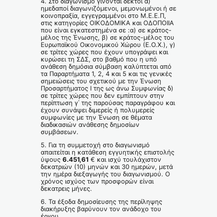
4. Στο διαγωνισμό γίνονται δεκτοί α)
ημεδαποί διαγωνιζόμενοι, μεμονωμένοι ή σε
κοινοπραξία, εγγεγραμμένοι στο Μ.Ε.Ε.Π,
στις κατηγορίες ΟΙΚΟΔΟΜΙΚΑ και ΟΔΟΠΟΙΙΑ
που είναι εγκατεστημένα σε :α) σε κράτος-
μέλος της Ένωσης, β) σε κράτος-μέλος του
Ευρωπαϊκού Οικονομικού Χώρου (Ε.Ο.Χ.), γ)
σε τρίτες χώρες που έχουν υπογράψει και
κυρώσει τη ΣΔΣ, στο βαθμό που η υπό
ανάθεση δημόσια σύμβαση καλύπτεται από
τα Παραρτήματα 1, 2, 4 και 5 και τις γενικές
σημειώσεις του σχετικού με την Ένωση
Προσαρτήματος I της ως άνω Συμφωνίας δ)
σε τρίτες χώρες που δεν εμπίπτουν στην
περίπτωση γ΄ της παρούσας παραγράφου και
έχουν συνάψει διμερείς ή πολυμερείς
συμφωνίες με την Ένωση σε θέματα
διαδικασιών ανάθεσης δημοσίων
συμβάσεων.
5. Για τη συμμετοχή στο διαγωνισμό
απαιτείται η κατάθεση εγγυητικής επιστολής
ύψους
6.451,61
€ και ισχύ τουλάχιστον
δεκατριών (10) μηνών και 30 ημερών, μετά
την ημέρα διεξαγωγής του διαγωνισμού. Ο
χρόνος ισχύος των προσφορών είναι
δεκατρεις μήνες.
6. Τα έξοδα δημοσίευσης της περίληψης
διακήρυξης βαρύνουν τον ανάδοχο του
έργου