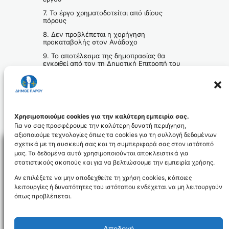
7. Το έργο χρηματοδοτείται από ιδίους
πόρους
8. Δεν προβλέπεται η χορήγηση
προκαταβολής στον Ανάδοχο
9. Το αποτέλεσμα της δημοπρασίας θα
εγκριθεί από τον τη Δημοτική Επιτροπή του
Δήμου Πάρου.
Ο ΔΗΜΑΡΧΟΣ ΠΑΡΟΥ
ΚΩΝΣΤΑΝΤΙΝΟΣ ΜΠΙΖΑΣ
09 Διακηρυξη ΨΠΠΜΩΞΓ-Σ56
Λήψη
Χρησιμοποιούμε cookies για την καλύτερη εμπειρία σας.
Για να σας προσφέρουμε την καλύτερη δυνατή περιήγηση,
αξιοποιούμε τεχνολογίες όπως τα cookies για τη συλλογή δεδομένων
σχετικά με τη συσκευή σας και τη συμπεριφορά σας στον ιστότοπό
μας. Τα δεδομένα αυτά χρησιμοποιούνται αποκλειστικά για
στατιστικούς σκοπούς και για να βελτιώσουμε την εμπειρία χρήσης.
Facebo
Αν επιλέξετε να μην αποδεχθείτε τη χρήση cookies, κάποιες
λειτουργίες ή δυνατότητες του ιστότοπου ενδέχεται να μη λειτουργούν
όπως προβλέπεται.
NEWSLETTER
Αποδοχή