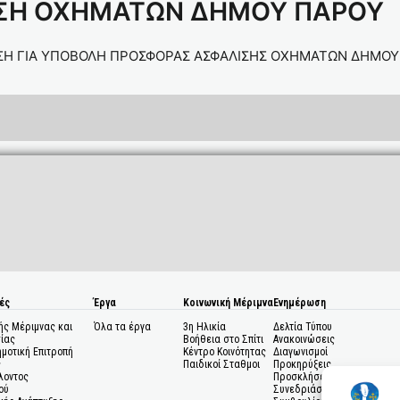
ΙΣΗ ΟΧΗΜΑΤΩΝ ΔΗΜΟΥ ΠΑΡΟΥ
Η ΓΙΑ ΥΠΟΒΟΛΗ ΠΡΟΣΦΟΡΑΣ ΑΣΦΑΛΙΣΗΣ ΟΧΗΜΑΤΩΝ ΔΗΜΟΥ 
ές
Έργα
Κοινωνική Μέριμνα
Ενημέρωση
ής Μέριμνας και
Όλα τα έργα
3η Ηλικία
Δελτία Τύπου
ίας
Βοήθεια στο Σπίτι
Ανακοινώσεις
ημοτική Επιτροπή
Κέντρο Κοινότητας
Διαγωνισμοί
ς
Παιδικοί Σταθμοι
Προκηρύξεις
λοντος
Προσκλήσεις σε
ού
Συνεδριάσεις Δημοτικού