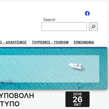
Search
Σ – ΑΘΛΗΤΙΣΜΟΣ
ΤΟΥΡΙΣΜΟΣ – TOURISM
ΕΠΙΚΟΙΝΩΝΙΑ
 ΥΠΟΒΟΛΗ
2016
26
ΝΤΥΠΟ
ΟΚΤ