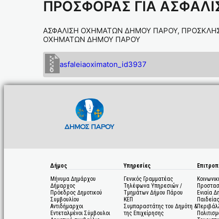
ΠΡΟΣΦΟΡΑΣ ΓΙΑ ΑΣΦΑΛ
ΑΣΦΑΛΙΣΗ ΟΧΗΜΑΤΩΝ ΔΗΜΟΥ ΠΑΡΟΥ, ΠΡΟΣΚΛΗΣ
ΟΧΗΜΑΤΩΝ ΔΗΜΟΥ ΠΑΡΟΥ
asfaleiaoximaton_id3937
Δήμος
Υπηρεσίες
Επιτροπ
Μήνυμα Δημάρχου
Γενικός Γραμματέας
Κοινωνικ
Δήμαρχος
Τηλέφωνα Υπηρεσιών /
Προστασ
Πρόεδρος Δημοτικού
Τμημάτων Δήμου Πάρου
Ενιαία Δ
Συμβουλίου
ΚΕΠ
Παιδεία
Αντιδήμαρχοι
Συμπαραστάτης του Δημότη &
Περιβάλ
Εντεταλμένοι Σύμβουλοι
της Επιχείρησης
Πολιτισμ