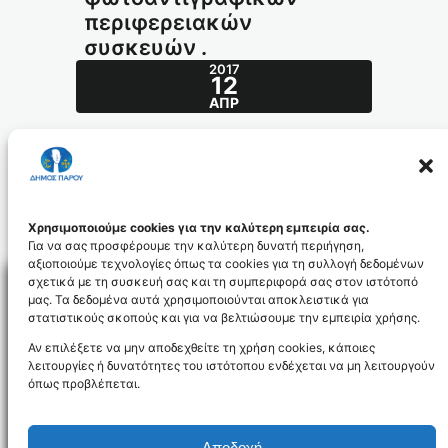
περιφερειακών
συσκευών .
2017
12
ΑΠΡ
Αναλώσιμα εκτυπωτών –
φωτοαντιγραφικών – περιφερειακών
συσκευών .
Consumables2017_id3957
Χρησιμοποιούμε cookies για την καλύτερη εμπειρία σας.
Για να σας προσφέρουμε την καλύτερη δυνατή περιήγηση,
αξιοποιούμε τεχνολογίες όπως τα cookies για τη συλλογή δεδομένων
σχετικά με τη συσκευή σας και τη συμπεριφορά σας στον ιστότοπό
μας. Τα δεδομένα αυτά χρησιμοποιούνται αποκλειστικά για
στατιστικούς σκοπούς και για να βελτιώσουμε την εμπειρία χρήσης.
Facebo
Αν επιλέξετε να μην αποδεχθείτε τη χρήση cookies, κάποιες
λειτουργίες ή δυνατότητες του ιστότοπου ενδέχεται να μη λειτουργούν
όπως προβλέπεται.
NEWSLETTER
Αποδοχή