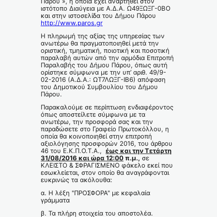
Πάρου », η οποία έχει αναρτηθεί στον
ιστότοπο Διαύγεια με Α.Δ.Α. Ω49ΞΩΞΓ-0ΒΟ
και στην ιστοσελίδα του Δήμου Πάρου
http://www.paros.gr
Η πληρωμή της αξίας της υπηρεσίας των
ανωτέρω θα πραγματοποιηθεί μετά την
οριστική, τμηματική, ποιοτική και ποσοτική
παραλαβή αυτών από την αρμόδια Επιτροπή
Παραλαβής του Δήμου Πάρου, όπως αυτή
ορίστηκε σύμφωνα με την υπ’ αριθ. 49/9-
02-2016 (Α.Δ.Α.: ΩΤ7ΛΩΞΓ-ΙΒ6) απόφαση
του Δημοτικού Συμβουλίου του Δήμου
Πάρου.
Παρακαλούμε σε περίπτωση ενδιαφέροντος
όπως αποστείλετε σύμφωνα με τα
ανωτέρω, την προσφορά σας και την
παραδώσετε στο Γραφείο Πρωτοκόλλου, η
οποία θα κοινοποιηθεί στην επιτροπή
αξιολόγησης προσφορών 2016, του άρθρου
46 του Ε.Κ.Π.Ο.Τ.Α.,
έως και την Τετάρτη
31/08/2016 και ώρα 12:00
π.μ.,
σε
ΚΛΕΙΣΤΟ & ΣΦΡΑΓΙΣΜΕΝΟ φάκελο εκεί που
εσωκλείεται, στον οποίο θα αναγράφονται
ευκρινώς τα ακόλουθα:
α. H λέξη "ΠΡΟΣΦΟΡΑ" με κεφαλαία
γράμματα
β. Τα πλήρη στοιχεία του αποστολέα.