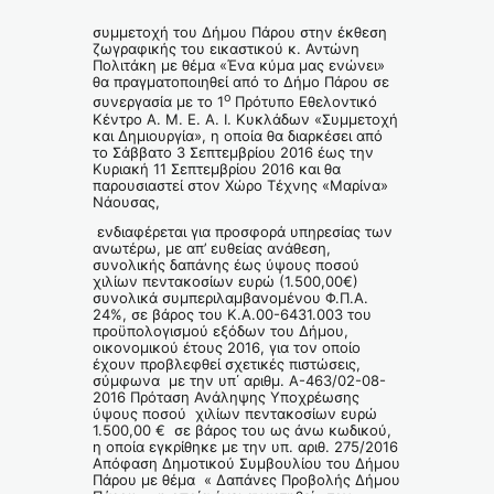
συμμετοχή του Δήμου Πάρου στην έκθεση
ζωγραφικής του εικαστικού κ. Αντώνη
Πολιτάκη με θέμα «Ένα κύμα μας ενώνει»
θα πραγματοποιηθεί από το Δήμο Πάρου σε
ο
συνεργασία με το 1
Πρότυπο Εθελοντικό
Κέντρο Α. Μ. Ε. Α. Ι. Κυκλάδων «Συμμετοχή
και Δημιουργία», η οποία θα διαρκέσει από
το Σάββατο 3 Σεπτεμβρίου 2016 έως την
Κυριακή 11 Σεπτεμβρίου 2016 και θα
παρουσιαστεί στον Χώρο Τέχνης «Μαρίνα»
Νάουσας,
ενδιαφέρεται για προσφορά υπηρεσίας των
ανωτέρω, με απ’ ευθείας ανάθεση,
συνολικής δαπάνης έως ύψους ποσού
χιλίων πεντακοσίων ευρώ (1.500,00€)
συνολικά συμπεριλαμβανομένου Φ.Π.Α.
24%, σε βάρος του Κ.Α.00-6431.003 του
προϋπολογισμού εξόδων του Δήμου,
οικονομικού έτους 2016, για τον οποίο
έχουν προβλεφθεί σχετικές πιστώσεις,
σύμφωνα με την υπ΄ αριθμ. Α-463/02-08-
2016 Πρόταση Ανάληψης Υποχρέωσης
ύψους ποσού χιλίων πεντακοσίων ευρώ
1.500,00 € σε βάρος του ως άνω κωδικού,
η οποία εγκρίθηκε με την υπ. αριθ. 275/2016
Απόφαση Δημοτικού Συμβουλίου του Δήμου
Πάρου με θέμα « Δαπάνες Προβολής Δήμου