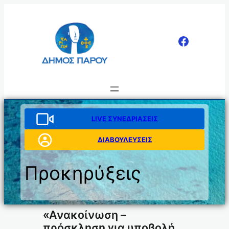
Μετάβαση
στο
περιεχόμενο
LIVE ΣΥΝΕΔΡΙΑΣΕΙΣ
ΔΙΑΒΟΥΛΕΥΣΕΙΣ
Προκηρύξεις
«Ανακοίνωση –
πρόσκληση για υποβολή