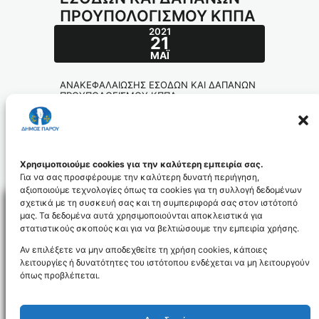
ΠΡΟΥΠΟΛΟΓΙΣΜΟΥ ΚΠΠΑ
2021
21
ΜΆΙ
ΑΝΑΚΕΦΑΛΑΙΩΣΗΣ ΕΣΟΔΩΝ ΚΑΙ ΔΑΠΑΝΩΝ
ΠΡΟΥΠΟΛΟΓΙΣΜΟΥ ΚΠΠΑ
ANAK.ESODVN_P_Y_GIA_DHMOS._id5
667
ANAK.P_YDAPANVN_GIA_DHMOSIEYS
Χρησιμοποιούμε cookies για την καλύτερη εμπειρία σας.
H_id5668
Για να σας προσφέρουμε την καλύτερη δυνατή περιήγηση,
αξιοποιούμε τεχνολογίες όπως τα cookies για τη συλλογή δεδομένων
σχετικά με τη συσκευή σας και τη συμπεριφορά σας στον ιστότοπό
μας. Τα δεδομένα αυτά χρησιμοποιούνται αποκλειστικά για
στατιστικούς σκοπούς και για να βελτιώσουμε την εμπειρία χρήσης.
Facebo
Αν επιλέξετε να μην αποδεχθείτε τη χρήση cookies, κάποιες
λειτουργίες ή δυνατότητες του ιστότοπου ενδέχεται να μη λειτουργούν
όπως προβλέπεται.
NEWSLETTER