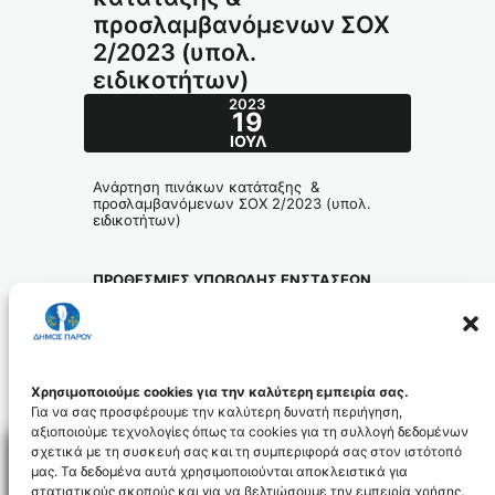
προσλαμβανόμενων ΣΟΧ
2/2023 (υπολ.
ειδικοτήτων)
2023
19
ΙΟΎΛ
Ανάρτηση πινάκων κατάταξης &
προσλαμβανόμενων ΣΟΧ 2/2023 (υπολ.
ειδικοτήτων)
ΠΡΟΘΕΣΜΙΕΣ ΥΠΟΒΟΛΗΣ ΕΝΣΤΑΣΕΩΝ
από 20-7-2023 έως και 31-7-2023.
ΟΙ ΕΝΣΤΑΣΕΙΣ ΥΠΟΒΑΛΛΟΝΤΑΙ
ΑΠΕΥΘΕΙΑΣ ΣΤΟ ΑΣΕΠ ΜΕ ΤΗΝ ΚΑΤΑΒΟΛΗ
ΠΑΡΑΒΟΛΟΥ 20 ΕΥΡΩ
Χρησιμοποιούμε cookies για την καλύτερη εμπειρία σας.
Για να σας προσφέρουμε την καλύτερη δυνατή περιήγηση,
αξιοποιούμε τεχνολογίες όπως τα cookies για τη συλλογή δεδομένων
σχετικά με τη συσκευή σας και τη συμπεριφορά σας στον ιστότοπό
μας. Τα δεδομένα αυτά χρησιμοποιούνται αποκλειστικά για
στατιστικούς σκοπούς και για να βελτιώσουμε την εμπειρία χρήσης.