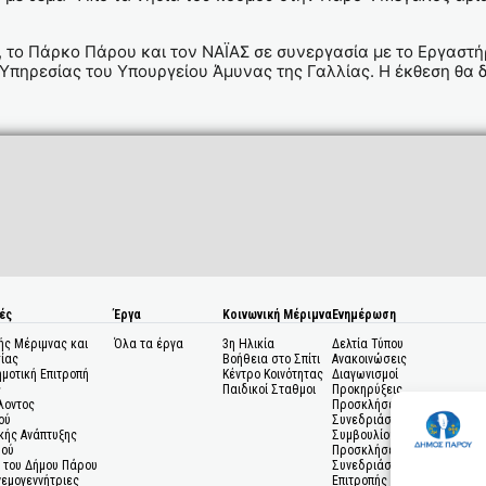
 το Πάρκο Πάρου και τον ΝΑΪΑΣ σε συνεργασία με το Εργαστή
Υπηρεσίας του Υπουργείου Άμυνας της Γαλλίας. Η έκθεση θα δι
ές
Έργα
Κοινωνική Μέριμνα
Ενημέρωση
ής Μέριμνας και
Όλα τα έργα
3η Ηλικία
Δελτία Τύπου
ίας
Βοήθεια στο Σπίτι
Ανακοινώσεις
ημοτική Επιτροπή
Κέντρο Κοινότητας
Διαγωνισμοί
ς
Παιδικοί Σταθμοι
Προκηρύξεις
λοντος
Προσκλήσεις σε
ού
Συνεδριάσεις Δημοτικού
κής Ανάπτυξης
Συμβουλίου
μού
Προσκλήσεις σε
 του Δήμου Πάρου
Συνεδριάσεις Δημοτικής
Ανεμογεννήτριες
Επιτροπής