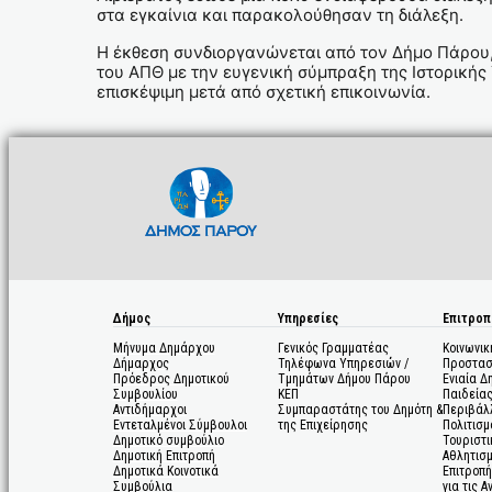
στα εγκαίνια και παρακολούθησαν τη διάλεξη.
Η έκθεση συνδιοργανώνεται από τον Δήμο Πάρου,
του ΑΠΘ με την ευγενική σύμπραξη της Ιστορικής 
επισκέψιμη μετά από σχετική επικοινωνία.
Δήμος
Υπηρεσίες
Επιτροπ
Μήνυμα Δημάρχου
Γενικός Γραμματέας
Κοινωνικ
Δήμαρχος
Τηλέφωνα Υπηρεσιών /
Προστασ
Πρόεδρος Δημοτικού
Τμημάτων Δήμου Πάρου
Ενιαία Δ
Συμβουλίου
ΚΕΠ
Παιδεία
Αντιδήμαρχοι
Συμπαραστάτης του Δημότη &
Περιβάλ
Εντεταλμένοι Σύμβουλοι
της Επιχείρησης
Πολιτισμ
Δημοτικό συμβούλιο
Τουριστι
Δημοτική Επιτροπή
Αθλητισ
Δημοτικά Κοινοτικά
Επιτροπή
Συμβούλια
για τις 