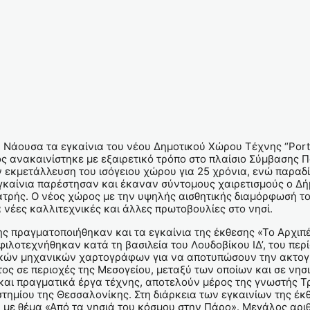
Νάουσα τα εγκαίνια του νέου Δημοτικού Χώρου Τέχνης “Porto
ς ανακαινίστηκε με εξαιρετικό τρόπο στο πλαίσιο Σύμβασης 
ν εκμετάλλευση του ισόγειου χώρου για 25 χρόνια, ενώ παραδί
γκαίνια παρέστησαν και έκαναν σύντομους χαιρετισμούς ο Δή
Κατρής. Ο νέος χώρος με την υψηλής αισθητικής διαμόρφωσή το
α νέες καλλιτεχνικές και άλλες πρωτοβουλίες στο νησί.
πραγματοποιήθηκαν και τα εγκαίνια της έκθεσης «Το Αρχιπέλα
ιλοτεχνήθηκαν κατά τη βασιλεία του Λουδοβίκου ΙΔ’, του περί
ικών μηχανικών χαρτογράφων για να αποτυπώσουν την ακτογρ
ς σε περιοχές της Μεσογείου, μεταξύ των οποίων και σε νησ
και πραγματικά έργα τέχνης, αποτελούν μέρος της γνωστής Τρ
τημίου της Θεσσαλονίκης. Στη διάρκεια των εγκαινίων της έκ
η με θέμα «Από τα νησιά του κόσμου στην Πάρο». Μεγάλος αρ