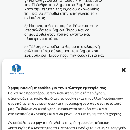
γ) Να αναγνωστεί το παρόν ΨΗΦΙΣΜΑ από
την Πρόεδρο του Δημοτικού Συμβουλίου
κατά την τέλεση της εξοδίου ακολουθίας
του και να επιδοθεί στην οικογένεια του
εκλιπόντος.
δ) Να αναρτηθεί το παρόν Ψήφισμα στην
Ιστοσελίδα του Δήμου Πάρου και να
δημοσιευθεί στον τοπικό έντυπο και
ηλεκτρονικό τύπο.
ε) Τέλος, εκφράζει τα θερμά και ειλικρινή
συλλυπητήρια σύσσωμου του Δημοτικού
Συμβουλίου Πάρου προς την οικογένεια και
στους οικείους του εκλιπόντος.
Αιωνία του η μνήμη!
Αρ. Απόφ. 1-2025. Ψήφισμα για την απώλεια του
Κώστα Ροκονίδα
Λήψη
Χρησιμοποιούμε cookies για την καλύτερη εμπειρία σας.
Για να σας προσφέρουμε την καλύτερη δυνατή περιήγηση,
αξιοποιούμε τεχνολογίες όπως τα cookies για τη συλλογή δεδομένων
σχετικά με τη συσκευή σας και τη συμπεριφορά σας στον ιστότοπό
μας. Τα δεδομένα αυτά χρησιμοποιούνται αποκλειστικά για
στατιστικούς σκοπούς και για να βελτιώσουμε την εμπειρία χρήσης.
Facebo
Αν επιλέξετε να μην αποδεχθείτε τη χρήση cookies, κάποιες
λειτουργίες ή δυνατότητες του ιστότοπου ενδέχεται να μη λειτουργούν