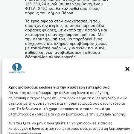
125.350,24 ευρώ (συμπεριλαμβανομένου
Φ.Π.Α. 24%) και θα καλυφθεί από ίδιους
πόρους του Δήμου Πάρου.
Το έργο αφορά στην ανακατασκευή του
υπάρχοντος κτιρίου, το οποίο παρουσιάζει
σοβαρές φθορές, με σκοπό την ασφαλή και
λειτουργική επαναχρησιμοποίησή του. Με
την ολοκλήρωσή του, θα παραδοθεί ένας
σύγχρονος και πλήρως προσβάσιμος χώρος,
με τουαλέτες ανδρών, γυναικών και ΑμεΑ,
καθώς και νέα, αναβαθμισμένη αίθουσα
διδασκαλίας πληροφορικής.
Ο Δήμος Πάρου συνεχίζει σταθερά να
επενδύει στη βελτίωση των σχολικών
υποδομών, με γνώμονα την ασφάλεια και
την ποιοτική εκπαίδευση των παιδιών μας.
Το Γραφείο Τύπου
Χρησιμοποιούμε cookies για την καλύτερη εμπειρία σας.
Για να σας προσφέρουμε την καλύτερη δυνατή περιήγηση,
αξιοποιούμε τεχνολογίες όπως τα cookies για τη συλλογή δεδομένων
σχετικά με τη συσκευή σας και τη συμπεριφορά σας στον ιστότοπό
μας. Τα δεδομένα αυτά χρησιμοποιούνται αποκλειστικά για
στατιστικούς σκοπούς και για να βελτιώσουμε την εμπειρία χρήσης.
Facebo
Αν επιλέξετε να μην αποδεχθείτε τη χρήση cookies, κάποιες
λειτουργίες ή δυνατότητες του ιστότοπου ενδέχεται να μη λειτουργούν
όπως προβλέπεται.