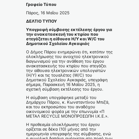
Γραφείο Τύπου
Πάρος, 16 Μαΐου 2025
ΔΕΛΤΙΟ ΤΥΠΟΥ
Υπογραφή σύμβασης εκτέλεσης έργου για
την ανακατασκευή του κτιρίου που
στεγάζεται η αίθουσα Η/Υ και
W
/
C
του
Δημοτικού Σχολείου Αγκαιριάς
Ο Δήμος Πάρου ενημερώνει ότι, κατόπιν της
ολοκλήρωσης του ανοιχτού ηλεκτρονικού
διαγωνισμού για την ανάθεση του έργου
ανακατασκευής του κτιρίου που στεγάζει
την αίθουσα ηλεκτρονικών υπολογιστών
(Η/Υ) και τις τουαλέτες (W/C) του
Δημοτικού Σχολείου Αγκαιριάς, υπεγράφη
σήμερα, Παρασκευή 16 Μαΐου 2025, η
σχετική σύμβαση εκτέλεσης του έργου.
Η σύμβαση υπογράφηκε μεταξύ του
Δημάρχου Πάρου, κ. Κωνσταντίνου Μπιζά,
και του εκπροσώπου του αναδόχου
οικονομικού φορέα με την επωνυμία «Π
ΜΕΤΑΛ RECYCLE ΜΟΝΟΠΡΟΣΩΠΗ Ι.Κ.Ε.».
Η προθεσμία ολοκλήρωσης του έργου
ορίζεται σε δέκα (10) μήνες από την
ημερομηνία υπογραφής της σύμβασης, ενώ
η συνολική δαπάνη ανέρχεται στο ποσό των