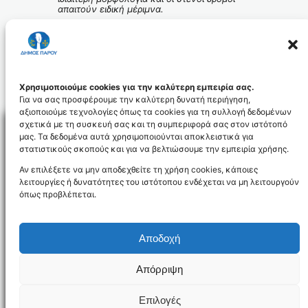
απαιτούν ειδική μέριμνα.
Στόχος μας είναι η καλύτερη εξυπηρέτηση
των κατοίκων και των επισκεπτών και η
διατήρηση της καθαριότητας στον
παραδοσιακό οικισμό των Λευκών».
Το Γραφείο Τύπου
Χρησιμοποιούμε cookies για την καλύτερη εμπειρία σας.
Για να σας προσφέρουμε την καλύτερη δυνατή περιήγηση,
αξιοποιούμε τεχνολογίες όπως τα cookies για τη συλλογή δεδομένων
σχετικά με τη συσκευή σας και τη συμπεριφορά σας στον ιστότοπό
μας. Τα δεδομένα αυτά χρησιμοποιούνται αποκλειστικά για
στατιστικούς σκοπούς και για να βελτιώσουμε την εμπειρία χρήσης.
Facebo
Αν επιλέξετε να μην αποδεχθείτε τη χρήση cookies, κάποιες
λειτουργίες ή δυνατότητες του ιστότοπου ενδέχεται να μη λειτουργούν
όπως προβλέπεται.
NEWSLETTER
Αποδοχή
Απόρριψη
Όροι χρήσης
Δήλωση Προσβασιμότητας
Δήμος Πάρου
Επιλογές