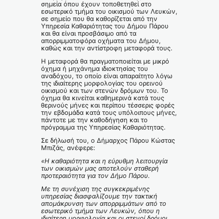
σημεία όπου έχουν τοποθετηθεί στο
εσωτερικό τμήμα του οικισμού των Λευκών,
σε σημείο που θα καθορίζεται από την
Υπηρεσία Καθαριότητας του Δήμου Πάρου
και θα είναι προσβάσιμο από τα
απορριμματοφόρα οχήματα του Δήμου,
καθώς και την αντίστροφη μεταφορά τους.
Η μεταφορά θα πραγματοποιείται με μικρό
όχημα ή μηχάνημα ιδιοκτησίας του
αναδόχου, το οποίο είναι απαραίτητο λόγω
της ιδιαίτερης μορφολογίας του ορεινού
οικισμού και των στενών δρόμων του. Το
όχημα θα κινείται καθημερινά κατά τους
θερινούς μήνες και περίπου τέσσερις φορές
την εβδομάδα κατά τους υπόλοιπους μήνες,
πάντοτε με την καθοδήγηση και το
πρόγραμμα της Υπηρεσίας Καθαριότητας.
Σε δήλωσή του, ο Δήμαρχος Πάρου Κώστας
Μπιζάς, ανέφερε:
«Η καθαριότητα και η εύρυθμη λειτουργία
των οικισμών μας αποτελούν σταθερή
προτεραιότητα για τον Δήμο Πάρου.
Με τη συνέχιση της συγκεκριμένης
υπηρεσίας διασφαλίζουμε την τακτική
απομάκρυνση των απορριμμάτων από το
εσωτερικό τμήμα των Λευκών, όπου η
ιδιαίτερη μορφολογία και οι στενοί δρόμοι