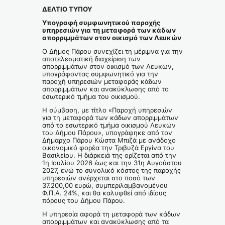
ΔΕΛΤΙΟ ΤΥΠΟΥ
Υπογραφή συμφωνητικού παροχής
υπηρεσιών για τη μεταφορά των κάδων
απορριμμάτων στον οικισμό των Λευκών
Ο Δήμος Πάρου συνεχίζει τη μέριμνα για την
αποτελεσματική διαχείριση των
απορριμμάτων στον οικισμό των Λευκών,
υπογράφοντας συμφωνητικό για την
παροχή υπηρεσιών μεταφοράς κάδων
απορριμμάτων και ανακύκλωσης από το
εσωτερικό τμήμα του οικισμού.
Η σύμβαση, με τίτλο «Παροχή υπηρεσιών
για τη μεταφορά των κάδων απορριμμάτων
από το εσωτερικό τμήμα οικισμού Λευκών
του Δήμου Πάρου», υπογράφηκε από τον
Δήμαρχο Πάρου Κώστα Μπιζά με ανάδοχο
οικονομικό φορέα την Τριβυζά Εργίνα του
Βασιλείου. Η διάρκειά της ορίζεται από την
1η Ιουλίου 2026 έως και την 31η Αυγούστου
2027, ενώ το συνολικό κόστος της παροχής
υπηρεσιών ανέρχεται στο ποσό των
37.200,00 ευρώ, συμπεριλαμβανομένου
Φ.Π.Α. 24%, και θα καλυφθεί από ιδίους
πόρους του Δήμου Πάρου.
Η υπηρεσία αφορά τη μεταφορά των κάδων
απορριμμάτων και ανακύκλωσης από τα