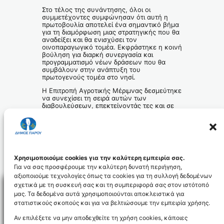
Στο τέλος της συνάντησης, όλοι οι
συμμετέχοντες συμφώνησαν ότι αυτή η
πρωτοβουλία αποτελεί ένα σημαντικό βήμα
για τη διαμόρφωση μιας στρατηγικής που θα
αναδείξει και θα ενισχύσει τον
οινοπαραγωγικό τομέα. Εκφράστηκε η κοινή
βούληση για διαρκή συνεργασία και
προγραμματισμό νέων δράσεων που θα
συμβάλουν στην ανάπτυξη του
πρωτογενούς τομέα στο νησί.
Η Επιτροπή Αγροτικής Μέριμνας δεσμεύτηκε
να συνεχίσει τη σειρά αυτών των
διαβουλεύσεων, επεκτείνοντάς τες και σε
άλλους τομείς του πρωτογενούς τομέα,
όπως η ελαιοπαραγωγή, η κτηνοτροφία και
η μελισσοκομία, με στόχο τη συνολική
στήριξη και ανάπτυξη της αγροτικής
οικονομίας του νησιού μας.
Το Γραφείο Τύπου
Χρησιμοποιούμε cookies για την καλύτερη εμπειρία σας.
Για να σας προσφέρουμε την καλύτερη δυνατή περιήγηση,
αξιοποιούμε τεχνολογίες όπως τα cookies για τη συλλογή δεδομένων
σχετικά με τη συσκευή σας και τη συμπεριφορά σας στον ιστότοπό
μας. Τα δεδομένα αυτά χρησιμοποιούνται αποκλειστικά για
στατιστικούς σκοπούς και για να βελτιώσουμε την εμπειρία χρήσης.
Facebo
Αν επιλέξετε να μην αποδεχθείτε τη χρήση cookies, κάποιες