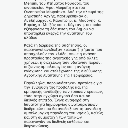
Mersini, του Κτήματος Ρούσσος, του
οινοποιείου Αφοί Μωραΐτη και του
Οινοποιείου Μωραΐτικο. Από την πλευρά της
Δημοτικής Αρχής, παρευρέθηκαν οι
Αντιδήμαρχοι κ. Κασαπίδης, κ. Μαούνης, κ.
Βαριάς, κ. Μπιζάς και κ. Κάγκανη, οι οποίοι
εξέφρασαν τη δέσμευση του Δήμου να
υποστηρίξει ενεργά την ανάπτυξη του
κλάδου.
Κατά τη διάρκεια της συζήτησης, οι
παραγωγοί ανέδειξαν κρίσιμα ζητήματα που
απασχολούν τον κλάδο, όπως η ανάγκη
προστασίας της αγροτικής γης από άλλες
χρήσεις, η διαχείριση των υδάτινων πόρων,
οι ζώνες αμπελουργίας και η ανάγκη
ενίσχυσης και στελέχωσης της Διεύθυνσης
Αγροτικής Ανάπτυξης της Περιφέρειας.
Παράλληλα, παρουσιάστηκαν προτάσεις για
την ενίσχυση της προβολής και της
εμπορικής ανάδειξης των τοπικών κρασιών,
τόσο στην εγχώρια αγορά όσο και σε
διεθνές επίπεδο. Έγινε αναφορά στη
δυνατότητα δημιουργίας οινοτουριστικών
διαδρομών που θα αναδείξουν τη μοναδική
αμπελουργική παράδοση του νησιού, καθώς
και στη συμμετοχή των τοπικών
παραγωγών σε διεθνείς εκθέσεις και
διοργανώσεις.