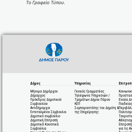
Το Γραφείο Τύπου.
Δήμος
Υπηρεσίες
Επιτροπ
Μήνυμα Δημάρχου
Γενικός Γραμματέας
Κοινωνικ
Δήμαρχος
Τηλέφωνα Υπηρεσιών /
Προστασ
Πρόεδρος Δημοτικού
Τμημάτων Δήμου Πάρου
Ενιαία Δ
Συμβουλίου
ΚΕΠ
Παιδεία
Αντιδήμαρχοι
Συμπαραστάτης του Δημότη &
Περιβάλ
Εντεταλμένοι Σύμβουλοι
της Επιχείρησης
Πολιτισμ
Δημοτικό συμβούλιο
Τουριστι
Δημοτική Επιτροπή
Αθλητισ
Δημοτικά Κοινοτικά
Επιτροπή
Συμβούλια
για τις 