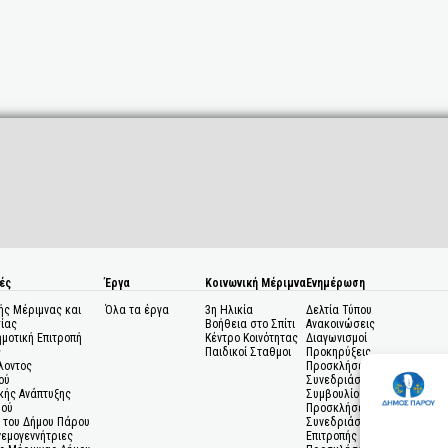
ές
Έργα
Κοινωνική Μέριμνα
Ενημέρωση
ής Μέριμνας και
Όλα τα έργα
3η Ηλικία
Δελτία Τύπου
ίας
Βοήθεια στο Σπίτι
Ανακοινώσεις
ημοτική Επιτροπή
Κέντρο Κοινότητας
Διαγωνισμοί
ς
Παιδικοί Σταθμοι
Προκηρύξεις
λοντος
Προσκλήσεις σε
ού
Συνεδριάσεις Δημοτικού
κής Ανάπτυξης
Συμβουλίου
μού
Προσκλήσεις σε
 του Δήμου Πάρου
Συνεδριάσεις Δημοτικής
Ανεμογεννήτριες
Επιτροπής