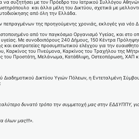
 να συζητήσει με τον Πρόεδρο του Ιατρικού Συλλόγου Αθηνών 
τηρόπουλο και άλλα μέλη του Δικτύου, σχετικά με μελλοντικ
τοδιοίκησης από όλη την Ελλάδα.
ν πεπραγμένων της προηγούμενης χρονιάς, εκλογές για νέο Δ.Σ
ιστοποιημένο από τον παγκόσμιο Οργανισμό Υγείας, και στο ο
υγείας. Με συνοδοιπόρους 240 Δήμους, 150 Κέντρα Πρόληψης 
 και εκστρατείες προσυμπτωτικού ελέγχου για την ευαισθητο
υ, Καρκίνος του Πνεύμονα, Καρκίνος του Τραχήλου της Μήτρ
ς του Προστάτη, Μελάνωμα, Κατάθλιψη, Οστεοπόρωση, ΧΑΠ κα
κού Διαδημοτικού Δικτύου Υγιών Πόλεων, η Εντεταλμένη Σύμβ
:
 καλύτερο δυνατό τρόπο την συμμετοχή μας στην ΕΔΔΥΠΠΥ, γι
α όλων μας!!!».