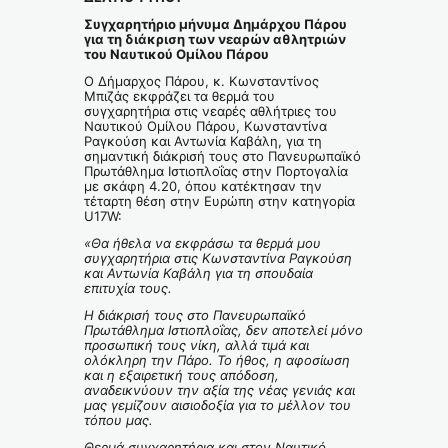
Συγχαρητήριο μήνυμα Δημάρχου Πάρου
για τη διάκριση των νεαρών αθλητριών
του Ναυτικού Ομίλου Πάρου
Ο Δήμαρχος Πάρου, κ. Κωνσταντίνος
Μπιζάς εκφράζει τα θερμά του
συγχαρητήρια στις νεαρές αθλήτριες του
Ναυτικού Ομίλου Πάρου, Κωνσταντίνα
Ραγκούση και Αντωνία Καβάλη, για τη
σημαντική διάκρισή τους στο Πανευρωπαϊκό
Πρωτάθλημα Ιστιοπλοΐας στην Πορτογαλία
με σκάφη 4.20, όπου κατέκτησαν την
τέταρτη θέση στην Ευρώπη στην κατηγορία
U17W:
«Θα ήθελα να εκφράσω τα θερμά μου
συγχαρητήρια στις Κωνσταντίνα Ραγκούση
και Αντωνία Καβάλη για τη σπουδαία
επιτυχία τους.
Η διάκρισή τους στο Πανευρωπαϊκό
Πρωτάθλημα Ιστιοπλοΐας, δεν αποτελεί μόνο
προσωπική τους νίκη, αλλά τιμά και
ολόκληρη την Πάρο. Το ήθος, η αφοσίωση
και η εξαιρετική τους απόδοση,
αναδεικνύουν την αξία της νέας γενιάς και
μας γεμίζουν αισιοδοξία για το μέλλον του
τόπου μας.
Θερμά συγχαρητήρια και στον Ναυτικό