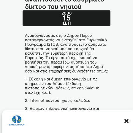
δίκτυο του νησιού
2006
15
ΣΕΠ
Ανακοινώνουμε ότι, ο Δήμος Πάρου
καταφέρνοντας να ενταχθεί στο Ευρωπαϊκό
Πρόγραμμα ΙSTOS, αναπτύσσει το ασύρματο
δίκτυο του νησιού μας που αρχικά θα
καλύπτει την ευρύτερη περιοχή της
Παροικιάς. Το έργο αυτό έχει σκοπό να
βοηθήσει την περαιτέρω ανάπτυξη του
νησιού μας προσφέροντας τόσο στο Δήμο
όσο και στις επιχειρήσεις δυνατότητες όπως:
1. Εύκολη και άμεση επικοινωνία με τις
υπηρεσίες του Δήμου (έκδοση
πιστοποιητικών, αδειών, επικοινωνία με
στελέχη κ.α ).
2. Internet παντού, χωρίς καλώδια.
3. Δωρεάν τηλεφωνική επικοινωνία και
βιντεοσκόπηση.
4. Άμεση ενημέρωση των τουριστών για
υπηρεσίες που παρέχουν ο Δήμος, οι
δημοτικές υπηρεσίες και οι επιχειρήσεις