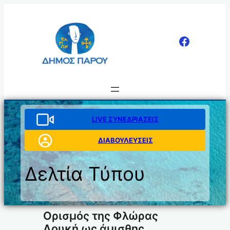
Μετάβαση
στο
περιεχόμενο
LIVE ΣΥΝΕΔΡΙΑΣΕΙΣ
ΔΙΑΒΟΥΛΕΥΣΕΙΣ
Δελτία Τύπου
Ορισμός της Φλώρας
Λουκή ως άμισθης