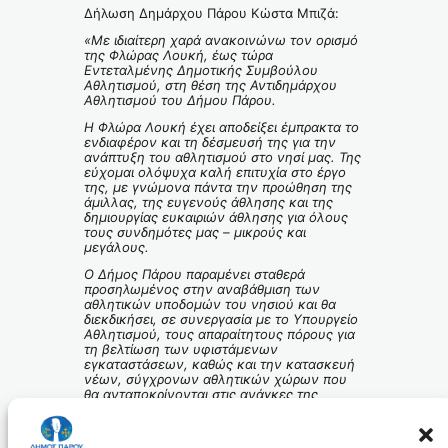
Δήλωση Δημάρχου Πάρου Κώστα Μπιζά:
«
Με ιδιαίτερη χαρά ανακοινώνω τον ορισμό
της Φλώρας Λουκή, έως τώρα
Εντεταλμένης Δημοτικής Συμβούλου
Αθλητισμού, στη θέση της Αντιδημάρχου
Αθλητισμού του Δήμου Πάρου.
Η Φλώρα Λουκή έχει αποδείξει έμπρακτα το
ενδιαφέρον και τη δέσμευσή της για την
ανάπτυξη του αθλητισμού στο νησί μας. Της
εύχομαι ολόψυχα καλή επιτυχία στο έργο
της, με γνώμονα πάντα την προώθηση της
άμιλλας, της ευγενούς άθλησης και της
δημιουργίας ευκαιριών άθλησης για όλους
τους συνδημότες μας – μικρούς και
μεγάλους.
Ο Δήμος Πάρου παραμένει σταθερά
προσηλωμένος στην αναβάθμιση των
αθλητικών υποδομών του νησιού και θα
διεκδικήσει, σε συνεργασία με το Υπουργείο
Αθλητισμού, τους απαραίτητους πόρους για
τη βελτίωση των υφιστάμενων
εγκαταστάσεων, καθώς και την κατασκευή
νέων, σύγχρονων αθλητικών χώρων που
θα ανταποκρίνονται στις ανάγκες της
τοπικής κοινωνίας.
Με συνεργασία, σχέδιο και όραμα, χτίζουμε