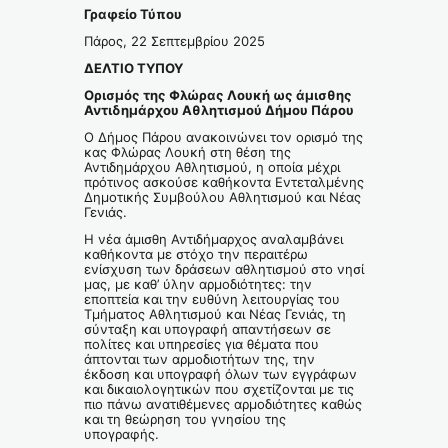
Γραφείο Τύπου
Πάρος, 22 Σεπτεμβρίου 2025
ΔΕΛΤΙΟ ΤΥΠΟΥ
Ορισμός της Φλώρας Λουκή ως άμισθης
Αντιδημάρχου Αθλητισμού Δήμου Πάρου
Ο Δήμος Πάρου ανακοινώνει τον ορισμό της
κας Φλώρας Λουκή στη θέση της
Αντιδημάρχου Αθλητισμού, η οποία μέχρι
πρότινος ασκούσε καθήκοντα Εντεταλμένης
Δημοτικής Συμβούλου Αθλητισμού και Νέας
Γενιάς.
Η νέα άμισθη Αντιδήμαρχος αναλαμβάνει
καθήκοντα με στόχο την περαιτέρω
ενίσχυση των δράσεων αθλητισμού στο νησί
μας, με καθ’ ύλην αρμοδιότητες: την
εποπτεία και την ευθύνη λειτουργίας του
Τμήματος Αθλητισμού και Νέας Γενιάς, τη
σύνταξη και υπογραφή απαντήσεων σε
πολίτες και υπηρεσίες για θέματα που
άπτονται των αρμοδιοτήτων της, την
έκδοση και υπογραφή όλων των εγγράφων
και δικαιολογητικών που σχετίζονται με τις
πιο πάνω ανατιθέμενες αρμοδιότητες καθώς
και τη θεώρηση του γνησίου της
υπογραφής.