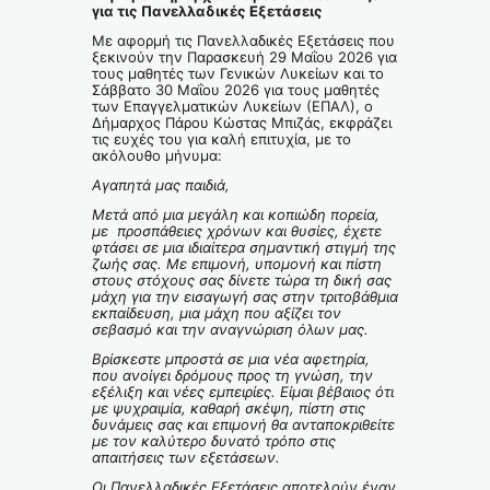
για τις Πανελλαδικές Εξετάσεις
Με αφορμή τις Πανελλαδικές Εξετάσεις που
ξεκινούν την Παρασκευή 29 Μαΐου 2026 για
τους μαθητές των Γενικών Λυκείων και το
Σάββατο 30 Μαΐου 2026 για τους μαθητές
των Επαγγελματικών Λυκείων (ΕΠΑΛ), ο
Δήμαρχος Πάρου Κώστας Μπιζάς, εκφράζει
τις ευχές του για καλή επιτυχία, με το
ακόλουθο μήνυμα:
Αγαπητά μας παιδιά,
Μετά από μια μεγάλη και κοπιώδη πορεία,
με προσπάθειες χρόνων και θυσίες, έχετε
φτάσει σε μια ιδιαίτερα σημαντική στιγμή της
ζωής σας. Με επιμονή, υπομονή και πίστη
στους στόχους σας δίνετε τώρα τη δική σας
μάχη για την εισαγωγή σας στην τριτοβάθμια
εκπαίδευση, μια μάχη που αξίζει τον
σεβασμό και την αναγνώριση όλων μας.
Βρίσκεστε μπροστά σε μια νέα αφετηρία,
που ανοίγει δρόμους προς τη γνώση, την
εξέλιξη και νέες εμπειρίες. Είμαι βέβαιος ότι
με ψυχραιμία, καθαρή σκέψη, πίστη στις
δυνάμεις σας και επιμονή θα ανταποκριθείτε
με τον καλύτερο δυνατό τρόπο στις
απαιτήσεις των εξετάσεων.
Οι Πανελλαδικές Εξετάσεις αποτελούν έναν