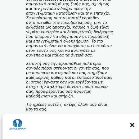
σημαντικό σταθμό της ζωής σας, όχι όμως
και τον μοναδικό δρόμο προς την
επαγγελματική καταξίωση και την επιτυχία.
Σε περίπτωση που το αποτέλεσμα δεν
ανταποκριθεί στις προσδοκίες σας, μην το
εκλάβετε ως αποτυχία, καθώς η ζωή είναι
γεμάτη ευκαιρίες και διαφορετικές διαδρομές
που μπορούν να οδηγήσουν σε προσωπική
και επαγγελματική ολοκλήρωση. Το πιο
σημαντικό είναι να συνεχίσετε να πιστεύετε
στον εαυτό σας και να κυνηγάτε με
συνέπεια και πάθος τα όνειρά σας.
Σε αυτή σας την προσπάθεια πολύτιμοι
συνοδοιπόροι στέκονται οι γονείς σας, που
με συνέπεια και αφοσίωση σας στηρίζουν
καθημερινά, καθώς και οι εκπαιδευτικοί σας,
οι οποίοι εργάστηκαν και εργάζονται με
στόχο την καλύτερη δυνατή προετοιμασία
σας, προσφέροντάς σας πολύτιμη
καθοδήγηση και στήριξη.
Τις ημέρες αυτές η σκέψη όλων μας είναι
κοντά σας.
Εύχομαι ολόψυχα σε κάθε έναν και κάθε
μία από εσάς καλή δύναμη, καθαρό μυαλό
και κάθε επιτυχία στην προσπάθειά σας!
Ο Δήμαρχος Πάρου