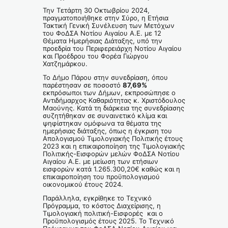
Την Τετάρτη 30 Οκτωβρίου 2024,
πραγματοποιήθηκε στην Σύρο, η Ετήσια
Τακτική Γενική Συνέλευση των Μετόχων
του ΦοΔΣΑ Νοτίου Αιγαίου Α.Ε. με 12
Θέματα Ημερήσιας Διάταξης, υπό την
προεδρία του Περιφερειάρχη Νοτίου Αιγαίου
και Προέδρου του Φορέα Γιώργου
Χατζημάρκου.
Το Δήμο Πάρου στην συνεδρίαση, όπου
παρέστησαν σε ποσοστό
87,69%
εκπρόσωποι των Δήμων, εκπροσώπησε ο
Αντιδήμαρχος Καθαριότητας κ. Χριστόδουλος
Μαούνης. Κατά τη διάρκεια της συνεδρίασης
συζητήθηκαν σε συναινετικό κλίμα και
ψηφίστηκαν ομόφωνα τα θέματα της
ημερήσιας διάταξης, όπως η έγκριση του
Απολογισμού Τιμολογιακής Πολιτικής έτους
2023 και η επικαιροποίηση της Τιμολογιακής
Πολιτικής-Εισφορών μελών ΦοΔΣΑ Νοτίου
Αιγαίου Α.Ε. με μείωση των ετήσιων
εισφορών κατά 1.265.300,20€ καθώς και η
επικαιροποίηση του προϋπολογισμού
οικονομικού έτους 2024.
Παράλληλα, εγκρίθηκε το Τεχνικό
Πρόγραμμα, το κόστος Διαχείρισης, η
Τιμολογιακή πολιτική-Εισφορές και ο
Προϋπολογισμός έτους 2025. Το Τεχνικό