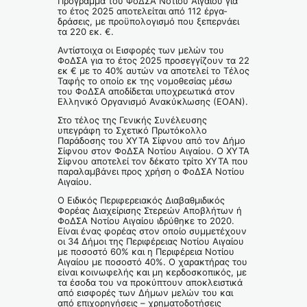
Πρόγραμμα του ΦοΔΣΑ Νοτίου Αιγαίου για
το έτος 2025 αποτελείται από 112 έργα-
δράσεις, με προϋπολογισμό που ξεπερνάει
τα 220 εκ. €.
Αντίστοιχα οι Εισφορές των μελών του
ΦοΔΣΑ για το έτος 2025 προσεγγίζουν τα 22
εκ € με το 40% αυτών να αποτελεί το Τέλος
Ταφής το οποίο εκ της νομοθεσίας μέσω
του ΦοΔΣΑ αποδίδεται υποχρεωτικά στον
Ελληνικό Οργανισμό Ανακύκλωσης (ΕΟΑΝ).
Στο τέλος της Γενικής Συνέλευσης
υπεγράφη το Σχετικό Πρωτόκολλο
Παράδοσης του ΧΥΤΑ Σίφνου από τον Δήμο
Σίφνου στον ΦοΔΣΑ Νοτίου Αιγαίου. Ο ΧΥΤΑ
Σίφνου αποτελεί τον δέκατο τρίτο ΧΥΤΑ που
παραλαμβάνει προς χρήση ο ΦοΔΣΑ Νοτίου
Αιγαίου.
Ο Ειδικός Περιφερειακός Διαβαθμιδικός
Φορέας Διαχείρισης Στερεών Αποβλήτων ή
ΦοΔΣΑ Νοτίου Αιγαίου ιδρύθηκε το 2020.
Είναι ένας φορέας στον οποίο συμμετέχουν
οι 34 Δήμοι της Περιφέρειας Νοτίου Αιγαίου
με ποσοστό 60% και η Περιφέρεια Νοτίου
Αιγαίου με ποσοστό 40%. Ο χαρακτήρας του
είναι κοινωφελής και μη κερδοσκοπικός, με
τα έσοδα του να προκύπτουν αποκλειστικά
από εισφορές των Δήμων μελών του και
από επιχορηγήσεις – χρηματοδοτήσεις