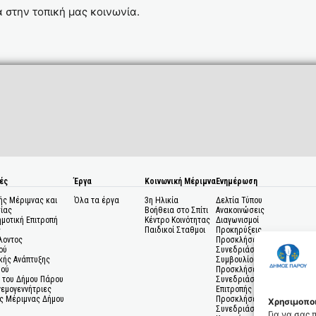
 στην τοπική μας κοινωνία.
ές
Έργα
Κοινωνική Μέριμνα
Ενημέρωση
ής Μέριμνας και
Όλα τα έργα
3η Ηλικία
Δελτία Τύπου
ίας
Βοήθεια στο Σπίτι
Ανακοινώσεις
ημοτική Επιτροπή
Κέντρο Κοινότητας
Διαγωνισμοί
ς
Παιδικοί Σταθμοι
Προκηρύξεις
λοντος
Προσκλήσεις σε
ού
Συνεδριάσεις Δημοτικού
κής Ανάπτυξης
Συμβουλίου
μού
Προσκλήσεις σε
 του Δήμου Πάρου
Συνεδριάσεις Δημοτικής
Ανεμογεννήτριες
Επιτροπής
ς Μέριμνας Δήμου
Προσκλήσεις σε
Χρησιμοποι
Συνεδριάσεις Δημοτικών
Για να σας