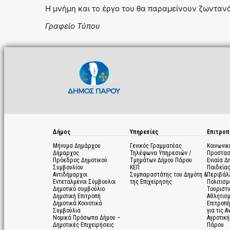
Η μνήμη και το έργο του θα παραμείνουν ζωντανά
Γραφείο Τύπου
Δήμος
Υπηρεσίες
Επιτροπ
Μήνυμα Δημάρχου
Γενικός Γραμματέας
Κοινωνικ
Δήμαρχος
Τηλέφωνα Υπηρεσιών /
Προστασ
Πρόεδρος Δημοτικού
Τμημάτων Δήμου Πάρου
Ενιαία Δ
Συμβουλίου
ΚΕΠ
Παιδεία
Αντιδήμαρχοι
Συμπαραστάτης του Δημότη &
Περιβάλ
Εντεταλμένοι Σύμβουλοι
της Επιχείρησης
Πολιτισμ
Δημοτικό συμβούλιο
Τουριστι
Δημοτική Επιτροπή
Αθλητισ
Δημοτικά Κοινοτικά
Επιτροπή
Συμβούλια
για τις 
Νομικά Πρόσωπα Δήμου –
Αγροτική
Δημοτικές Επιχειρήσεις
Πάρου